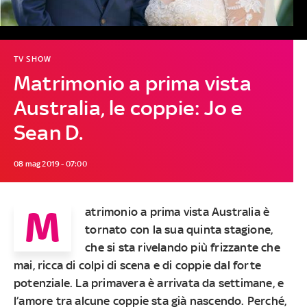
TV SHOW
Matrimonio a prima vista
Australia, le coppie: Jo e
Sean D.
08 mag 2019 - 07:00
M
atrimonio a prima vista Australia
è
tornato con la sua quinta stagione,
che si sta rivelando più frizzante che
mai, ricca di colpi di scena e di
coppie dal forte
potenziale
. La primavera è arrivata da settimane, e
l’amore tra alcune coppie sta già nascendo. Perché,