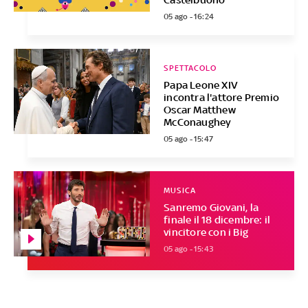
05 ago - 16:24
SPETTACOLO
Papa Leone XIV
incontra l'attore Premio
Oscar Matthew
McConaughey
05 ago - 15:47
MUSICA
Sanremo Giovani, la
finale il 18 dicembre: il
vincitore con i Big
05 ago - 15:43