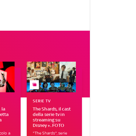
SERIE TV
 la
The Shards, il cast
letta
della serie tv in
a
streaming su
Disney+. FOTO
colo a
"The Shards", serie