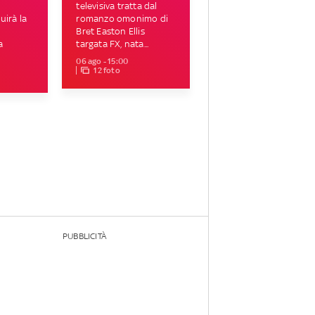
televisiva tratta dal
uirà la
romanzo omonimo di
Bret Easton Ellis
a
targata FX, nata...
06 ago - 15:00
12 foto
PUBBLICITÀ