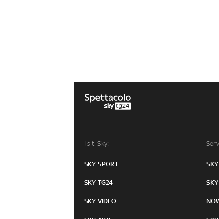
I siti Sky:
Serv
SKY SPORT
SKY
SKY TG24
SKY
SKY VIDEO
NO