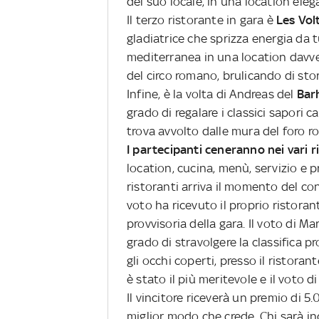
del suo locale, in una location eleg
Il terzo ristorante in gara è
Les Vol
gladiatrice che sprizza energia da tu
mediterranea in una location davvero
del circo romano, brulicando di stor
Infine, è la volta di Andreas del
Bar
grado di regalare i classici sapori c
trova avvolto dalle mura del foro 
I partecipanti ceneranno nei vari r
location, cucina, menù, servizio e p
ristoranti arriva il momento del con
voto ha ricevuto il proprio ristora
provvisoria della gara. Il voto di Ma
grado di stravolgere la classifica pr
gli occhi coperti, presso il ristor
è stato il più meritevole e il voto di
Il vincitore riceverà un premio di 5.
miglior modo che crede. Chi sarà i