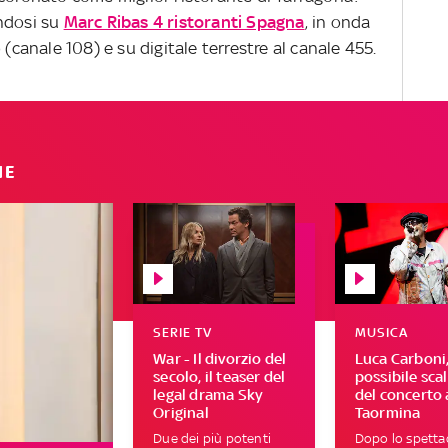
andosi su
Marc Ribas 4 ristoranti Spagna
, in onda
 (canale 108) e su digitale terrestre al canale 455.
IE
SERIE TV
MUSICA
War - Il divorzio del
Luca Carboni,
secolo, il teaser del
possibile sca
legal drama Sky
del concerto 
Original
Taormina
Due dei più potenti
Dopo lo spetta