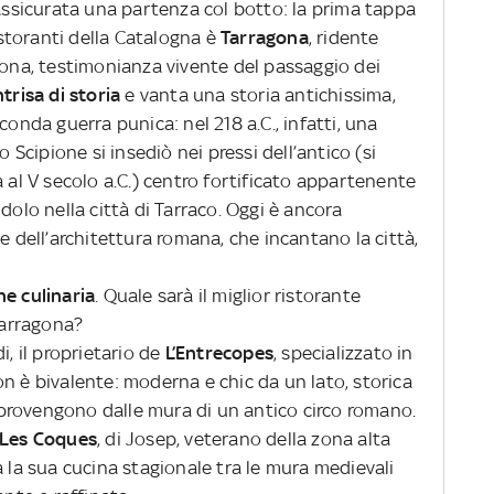
sicurata una partenza col botto: la prima tappa
istoranti della Catalogna è
Tarragona
, ridente
gona, testimonianza vivente del passaggio dei
ntrisa di storia
e vanta una storia antichissima,
conda guerra punica: nel 218 a.C., infatti, una
cipione si insediò nei pressi dell’antico (si
a al V secolo a.C.) centro fortificato appartenente
dolo nella città di Tarraco. Oggi è ancora
e dell’architettura romana, che incantano la città,
ne culinaria
. Quale sarà il miglior ristorante
 Tarragona?
, il proprietario de
L’Entrecopes
, specializzato in
n è bivalente: moderna e chic da un lato, storica
ti provengono dalle mura di un antico circo romano.
Les Coques
, di Josep, veterano della zona alta
à la sua cucina stagionale tra le mura medievali