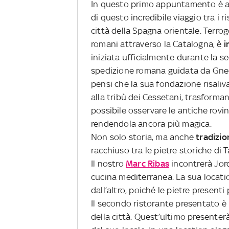
In questo primo appuntamento è as
di questo incredibile viaggio tra i r
città della Spagna orientale. Terro
romani attraverso la Catalogna, è
i
iniziata ufficialmente durante la se
spedizione romana guidata da Gneo S
pensi che la sua fondazione risaliv
alla tribù dei Cessetani, trasforman
possibile osservare le antiche rovin
rendendola ancora più magica.
Non solo storia, ma anche
tradizio
racchiuso tra le pietre storiche di
Il nostro
Marc Ribas
incontrerà Jordi
cucina mediterranea. La sua locatio
dall’altro, poiché le pietre presen
Il secondo ristorante presentato è
della città. Quest’ultimo presenter