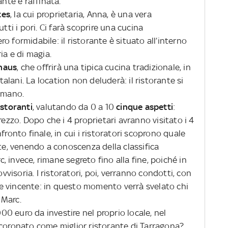
ante e raffinata.
tes
, la cui proprietaria, Anna, è una vera
tti i pori. Ci farà scoprire una cucina
 formidabile: il ristorante è situato all’interno
ia e di magia.
haus
, che offrirà una tipica cucina tradizionale, in
atalani. La location non deluderà: il ristorante si
romano.
istoranti
, valutando da 0 a 10
cinque aspetti
:
rezzo. Dopo che i 4 proprietari avranno visitato i 4
fronto finale, in cui i ristoratori scoprono quale
nte, venendo a conoscenza della classifica
rc, invece, rimane segreto fino alla fine, poiché in
ovvisoria. I ristoratori, poi, verranno condotti, con
ante vincente: in questo momento verrà svelato chi
 Marc.
000 euro da investire nel proprio locale, nel
ncoronato come miglior ristorante di Tarragona?