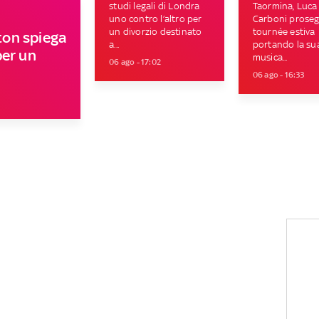
studi legali di Londra
Taormina, Luca
uno contro l’altro per
Carboni proseg
un divorzio destinato
tournée estiva
on spiega
a...
portando la su
per un
musica...
06 ago - 17:02
06 ago - 16:33