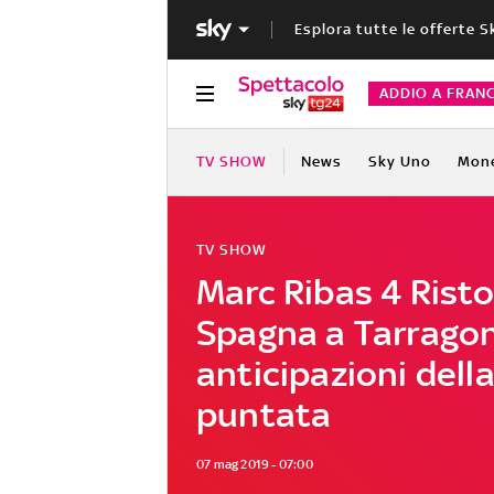
Esplora tutte le offerte S
ADDIO A FRAN
TV SHOW
News
Sky Uno
Mon
TV SHOW
Marc Ribas 4 Risto
Spagna a Tarragon
anticipazioni dell
puntata
07 mag 2019 - 07:00