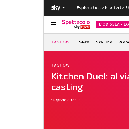
Esplora tutte le offerte S
L'ODISSEA - L
TV SHOW
News
Sky Uno
Mon
TV SHOW
Kitchen Duel: al via
casting
18 apr 2019 - 01:09