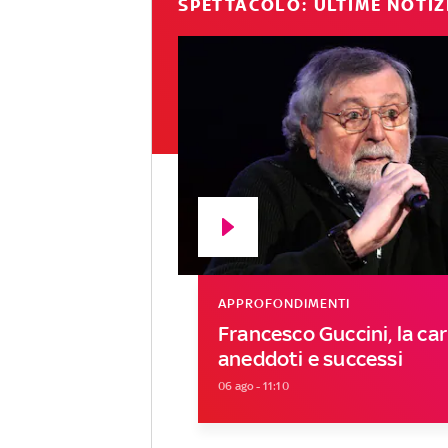
SPETTACOLO: ULTIME NOTIZ
APPROFONDIMENTI
Francesco Guccini, la car
aneddoti e successi
06 ago - 11:10