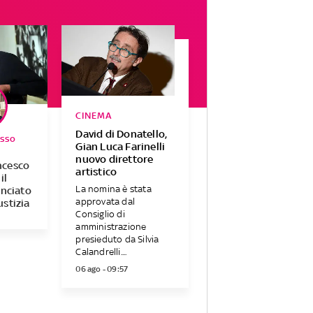
CINEMA
David di Donatello,
asso
Gian Luca Farinelli
nuovo direttore
ncesco
artistico
il
La nomina è stata
anciato
approvata dal
ustizia
Consiglio di
amministrazione
presieduto da Silvia
Calandrelli....
06 ago - 09:57