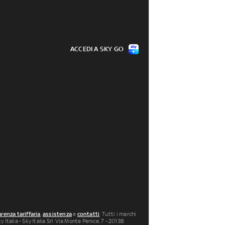
ACCEDI A SKY GO
renza tariffaria
,
assistenza
e
contatti
. Tutti i marchi
 Italia - Sky Italia Srl Via Monte Penice, 7 - 20138