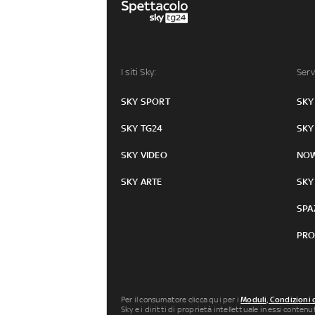
I siti Sky:
Serv
SKY SPORT
SKY
SKY TG24
SKY
SKY VIDEO
NO
SKY ARTE
SKY
SPA
PRO
Per il consumatore clicca qui per i
Moduli, Condizioni 
Sky e i diritti di proprietà intellettuale in essi conten