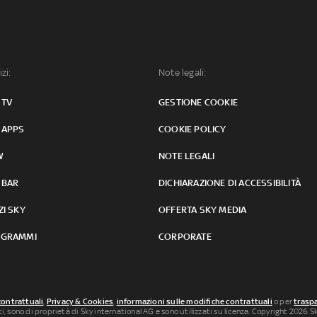
izi:
Note legali:
 TV
GESTIONE COOKIE
 APPS
COOKIE POLICY
W
NOTE LEGALI
 BAR
DICHIARAZIONE DI ACCESSIBILITÀ
ZI SKY
OFFERTA SKY MEDIA
GRAMMI
CORPORATE
contrattuali
,
Privacy & Cookies
,
informazioni sulle modifiche contrattuali
o per
traspa
uti, sono di proprietà di Sky international AG e sono utilizzati su licenza. Copyright 2026 Sky