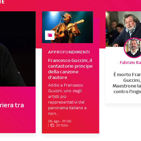
IE
APPROFONDIMENTI
Francesco Guccini, il
Fabrizio B
cantastorie principe
della canzone
È morto Fra
d'autore
Guccini, 
Addio a Francesco
Maestrone l
Guccini, uno degli
contro l'ingi
artisti più
rappresentativi del
riera tra
panorama italiano e
non...
06 ago - 11:00
20 foto