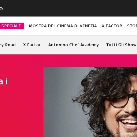
ky
O SPECIALE
MOSTRA DEL CINEMA DI VENEZIA
X FACTOR
STO
ey Road
X Factor
Antonino Chef Academy
Tutti Gli Show
 i