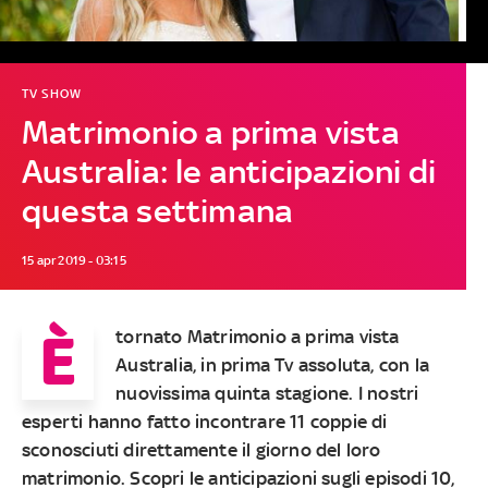
TV SHOW
Matrimonio a prima vista
Australia: le anticipazioni di
questa settimana
15 apr 2019 - 03:15
È
tornato
Matrimonio a prima vista
Australia
, in prima Tv assoluta, con la
nuovissima quinta stagione. I nostri
esperti hanno fatto incontrare
11 coppie di
sconosciuti
direttamente il giorno del loro
matrimonio.
Scopri le anticipazioni sugli episodi 10,