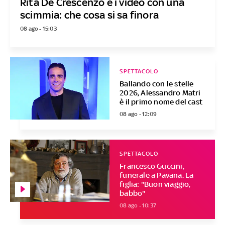
Rita De Crescenzo e i video con una
scimmia: che cosa si sa finora
08 ago - 15:03
SPETTACOLO
Ballando con le stelle
2026, Alessandro Matri
è il primo nome del cast
08 ago - 12:09
SPETTACOLO
Francesco Guccini,
funerale a Pavana. La
figlia: "Buon viaggio,
babbo"
08 ago - 10:37