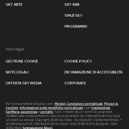
SKY ARTE
SKY BAR
SPAZI SKY
PROGRAMMI
Note legali:
GESTIONE COOKIE
COOKIE POLICY
NOTE LEGALI
DICHIARAZIONE DI ACCESSIBILITÀ
OFFERTA SKY MEDIA
CORPORATE
Per il consumatore clicca qui per i
Moduli, Condizioni contrattuali
,
Privacy &
Cookies
,
informazioni sulle modifiche contrattuali
o per
trasparenza
tariffaria
,
assistenza
e
contatti
. Tutti i marchi Sky e i diritti di proprietà
intellettuale in essi contenuti, sono di proprietà di Sky international AG e sono
utilizzati su licenza. Copyright 2026 Sky Italia - Sky Italia Srl Via Monte Penice, 7 -
20138 Milano P.IVA 04619241005. SkyTG24: ISSN 3035-1537 e SkySport: ISSN
3035-1545.
Segnalazione Abusi