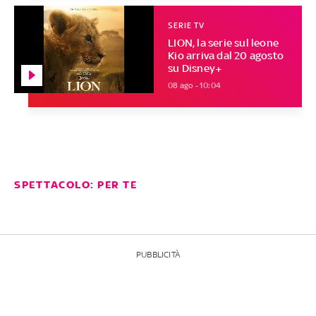
SERIE TV
LION, la serie sul leone
Kio arriva dal 20 agosto
su Disney+
08 ago - 10:04
SPETTACOLO: PER TE
PUBBLICITÀ