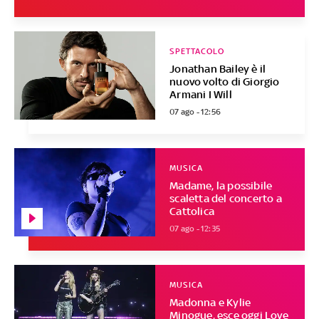
SPETTACOLO
Jonathan Bailey è il
nuovo volto di Giorgio
Armani I Will
07 ago - 12:56
MUSICA
Madame, la possibile
scaletta del concerto a
Cattolica
07 ago - 12:35
MUSICA
Madonna e Kylie
Minogue, esce oggi Love