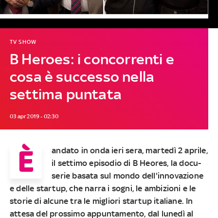
TV SHOW
B Heroes: i concorrenti e
cosa è successo nella
settima puntata
03 apr 2019 - 02:30
È
andato in onda ieri sera, martedì 2 aprile,
il settimo episodio di B Heores
, la docu-
serie basata sul mondo dell'innovazione
e delle startup, che narra i sogni, le ambizioni e le
storie di alcune tra le migliori startup italiane. In
attesa del prossimo appuntamento,
dal lunedì al