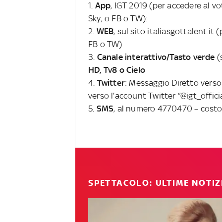
1.
App
, IGT 2019 (per accedere al vo
Sky, o FB o TW):
2.
WEB
, sul sito italiasgottalent.it
FB o TW)
3.
Canale interattivo/Tasto verde
(
HD, Tv8 o Cielo
4.
Twitter
: Messaggio Diretto verso
verso l’account Twitter “@igt_offici
5.
SMS
, al numero 4770470 – costo
SPETTACOLO: ULTIME NOTIZ