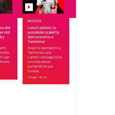
MUSICA
zio del
Luca Carboni, la
ser del
possibile scaletta
Sky
del concerto a
Taormina
enti
Dopo lo spettacolo a
Londra
Taormina, Luca
tro per
Carboni proseguirà la
tinato
tournée estiva
portando la sua
musica...
06 ago - 16:33