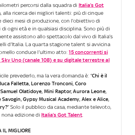
ilometri percorsi dalla squadra di
Italia’s Got
 alla ricerca dei migliori talenti: più di cinque
e dieci mesi di produzione, con l’obiettivo di
i di ogni età e in qualsiasi disciplina. Sono più di
nte assistono allo spettacolo dal vivo di Italia’s
elli d’Italia. La quarta stagione talent si avvicina
 Comello conduce l’ultimo atto:
15 concorrenti si
u Sky Uno (canale 108) e su digitale terrestre al
ficile prevederlo, ma la vera domanda è: “
Chi è il
nluca Falletta, Lorenzo Tronconi, Coro
, Samuel Olatidoye, Mini Raptor, Aurora Leone,
e Savogin, Gypsy Musical Academy, Alex e Alice,
ry?
” Solo il pubblico da casa, mediante televoto,
la nona edizione di
Italia’s Got Talent
.
 IL MIGLIORE