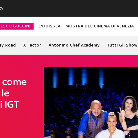
ky
CESCO GUCCINI
L'ODISSEA
MOSTRA DEL CINEMA DI VENEZIA
ey Road
X Factor
Antonino Chef Academy
Tutti Gli Show
t, come
 le
i IGT