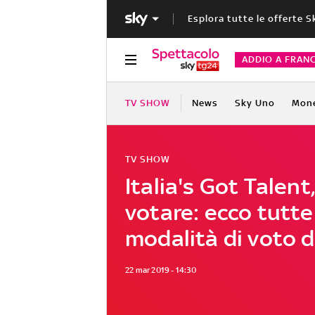
Esplora tutte le offerte S
ADDIO A FRAN
TV SHOW
News
Sky Uno
Mon
TV SHOW
Italia's Got Talen
votare: ecco tutte
modalità di voto d
22 mar 2019 - 14:30