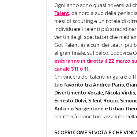
Ogni anno sono quasi novemila i ch
Talent
, da nord a sud della penisola,
mesi di scouting e un totale di oltr
individuare i talenti più straordinar
ventimila gli spettatori che mediame
Got Talent in alcuni dei teatri più b
al gran finale, sul palco, Lodovica
esibiranno in diretta il 22 marzo s
canale 311 o 11.
Chi vincerà dei talenti in gara è dif
tuo favorito tra Andrea Paris, Gia
Divertimento Vocale, Nicola Virdis
Ernesto Dolvi, Silent Rocco, Simon
Antonio Sorgentone e Urban Theo
decreterà il vincitore assoluto del
SCOPRI COME SI VOTA E CHE VINCA