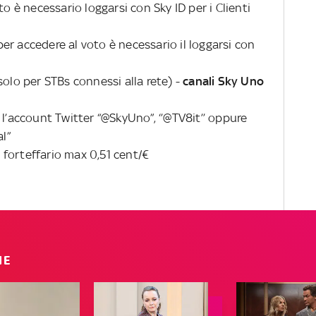
to è necessario loggarsi con Sky ID per i Clienti
 (per accedere al voto è necessario il loggarsi con
solo per STBs connessi alla rete) -
canali Sky Uno
 l’account Twitter “@SkyUno”, ‘’@TV8it’’ oppure
al”
 forteffario max 0,51 cent/€
IE