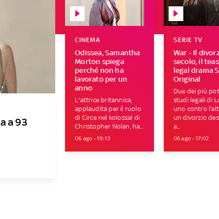
CINEMA
SERIE TV
Odissea, Samantha
War - Il divor
Morton spiega
secolo, il tea
perché non ha
legal drama 
lavorato per un
Original
anno
Due dei più pot
L'attrice britannica,
studi legali di 
applaudita per il ruolo
uno contro l’al
di Circe nel kolossal di
un divorzio des
a a 93
Christopher Nolan, ha...
a...
06 ago - 19:13
06 ago - 17:02