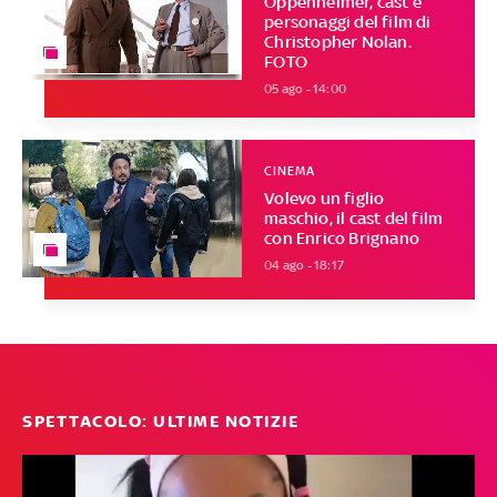
Oppenheimer, cast e
personaggi del film di
Christopher Nolan.
FOTO
05 ago - 14:00
CINEMA
Volevo un figlio
maschio, il cast del film
con Enrico Brignano
04 ago - 18:17
SPETTACOLO: ULTIME NOTIZIE