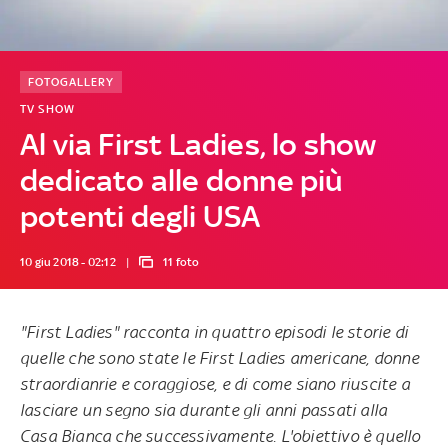
FOTOGALLERY
TV SHOW
Al via First Ladies, lo show
dedicato alle donne più
potenti degli USA
10 giu 2018 - 02:12
11 foto
"First Ladies"
racconta in quattro episodi le storie di
quelle che sono state le First Ladies americane, donne
straordianrie e coraggiose, e di come siano riuscite a
lasciare un segno sia durante gli anni passati alla
Casa Bianca che successivamente. L'obiettivo è quello