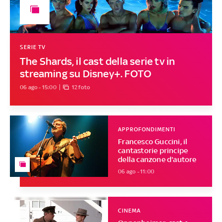
SERIE TV
The Shards, il cast della serie tv in
streaming su Disney+. FOTO
06 ago - 15:00
12 foto
APPROFONDIMENTI
Francesco Guccini, il
cantastorie principe
della canzone d'autore
06 ago - 11:00
CINEMA