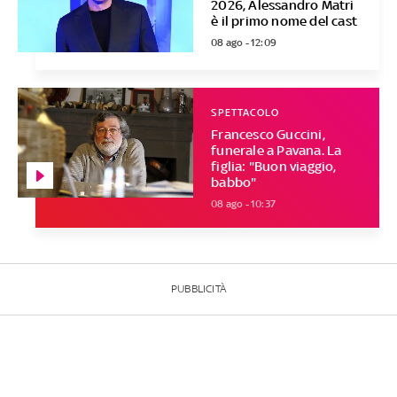
2026, Alessandro Matri
è il primo nome del cast
08 ago - 12:09
SPETTACOLO
Francesco Guccini,
funerale a Pavana. La
figlia: "Buon viaggio,
babbo"
08 ago - 10:37
PUBBLICITÀ