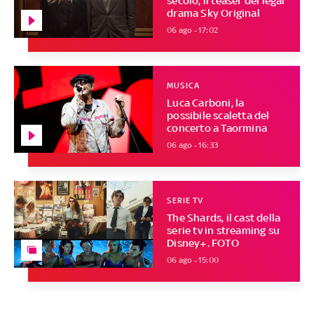
secolo, il teaser del legal
drama Sky Original
06 ago - 17:02
MUSICA
Luca Carboni, la
possibile scaletta del
concerto a Taormina
06 ago - 16:33
SERIE TV
The Shards, il cast della
serie tv in streaming su
Disney+. FOTO
06 ago - 15:00