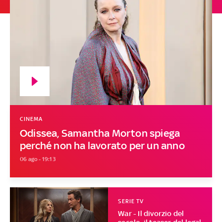
CINEMA
Odissea, Samantha Morton spiega
perché non ha lavorato per un anno
06 ago - 19:13
SERIE TV
War - Il divorzio del