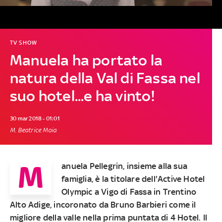
TV SHOW
Manuela ha portato la
natura della Val di Fassa nel
suo hotel...e ha vinto!
30 mar 2018 - 01:01
M. Beatrice Moia
M
anuela Pellegrin, insieme alla sua
famiglia, è la titolare dell'Active Hotel
Olympic
a Vigo di Fassa in Trentino
Alto Adige, incoronato da
Bruno Barbieri
come il
migliore della valle nella
prima puntata di 4 Hotel
. Il