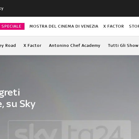
ky
O SPECIALE
MOSTRA DEL CINEMA DI VENEZIA
X FACTOR
STO
ey Road
X Factor
Antonino Chef Academy
Tutti Gli Show
greti
e, su Sky