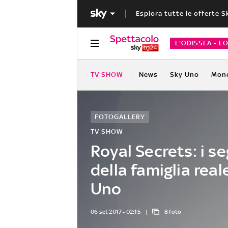
Esplora tutte le offerte S
L'ODISSEA - L
TV SHOW
News
Sky Uno
Mon
FOTOGALLERY
TV SHOW
Royal Secrets: i se
della famiglia real
Uno
06 set 2017 - 02:15
8 foto