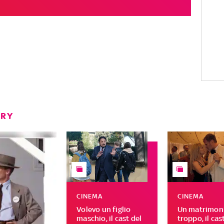
ERY
CINEMA
CINEMA
Volevo un figlio
Un matrimoni
maschio, il cast del
troppo, il cas