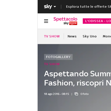
Esplora tutte le offerte S
L'ODISSEA - L
TV SHOW
News
Sky Uno
Mon
FOTOGALLERY
TV SHOW
Aspettando Sum
Fashion, riscopri 
18 ago 2016 - 08:15
0 foto