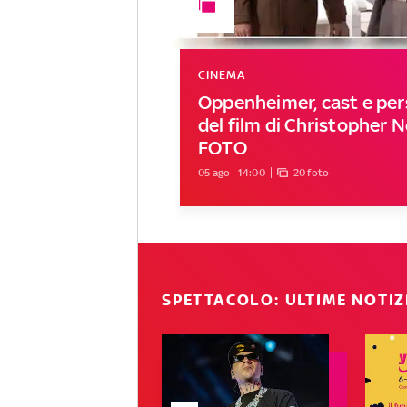
CINEMA
Oppenheimer, cast e pe
del film di Christopher N
FOTO
05 ago - 14:00
20 foto
SPETTACOLO: ULTIME NOTIZ