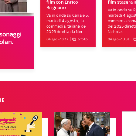
film con Enrico
film stasera i
Brignano
Va in onda su Ra
Va in onda su Canale 5,
martedì 4 agost
martedì 4 agosto, la
commedia roma
commedia italiana del
del 2025 dirett
2023 diretta da Neri...
Nicholas...
rsonaggi
04 ago - 18:17
6 foto
04 ago - 13:51
olan.
IE