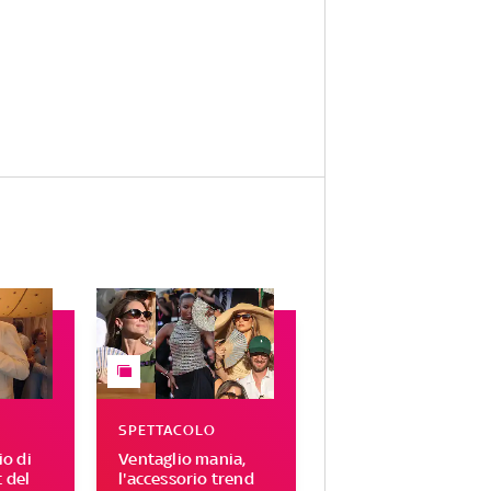
SPETTACOLO
o di
Ventaglio mania,
t del
l'accessorio trend