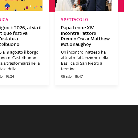
SICA
SPETTACOLO
grock 2026, al via il
Papa Leone XIV
tique festival
incontra l'attore
’estate a
Premio Oscar Matthew
telbuono
McConaughey
6 al 9 agosto il borgo
Un incontro inatteso ha
liano di Castelbuono
attirato l’attenzione nella
a a trasformarsi nella
Basilica di San Pietro al
ale della...
termine...
o - 16:24
05 ago - 15:47