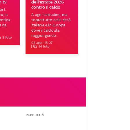
n tv
dell'estate 2026
contro il caldo
i 1,
o, la
A ogni latitudine, ma
ntica
soprattutto nelle città
a da
italiane e in Europa
dove il caldo sta
raggiungendo...
9 foto
04 ago - 13:07
14 foto
PUBBLICITÀ