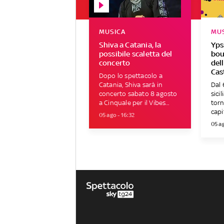
MUSICA
MU
Shiva a Catania, la
Ypsi
possibile scaletta del
bou
concerto
dell
Cas
Dopo lo spettacolo a
Catania, Shiva sarà in
Dal 
concerto sabato 8 agosto
sici
a Cinquale per il Vibes...
torn
capit
05 ago - 16:32
05 ag