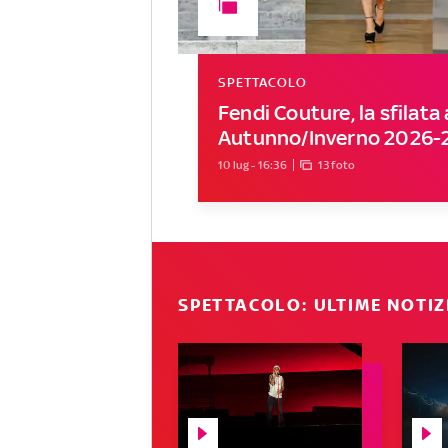
SPETTACOLO
Fendi Couture, la sfilat
Autunno/Inverno 2026-
10 lug - 16:36
13 foto
SPETTACOLO: ULTIME NOTIZ