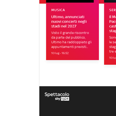
MUSICA
SER
Ultimo, annunciati
Il 
nuovi concerti negli
Pacc
stadi nel 2027
cast
sta
Visto il grande riscontro
da parte del pubblico,
Sono
Ultimo ha raddoppiato gli
le s
appuntamenti previsti...
stag
tre 
10 lug - 16:52
10 lu