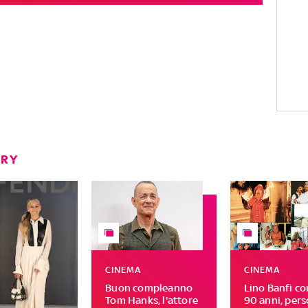
ERY
CINEMA
CINEMA
Buon compleanno
Lino Banfi c
Tom Hanks, l'attore
90 anni, per