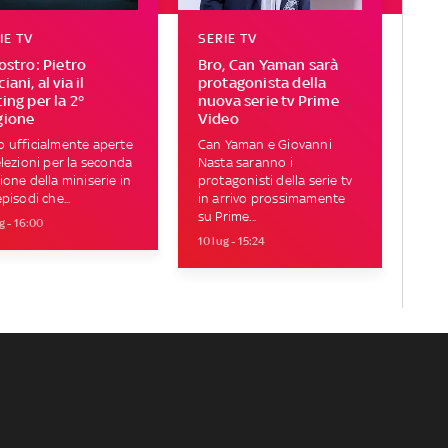
IE TV
SERIE TV
Mostro: Pietro
Bro, Can Yaman sarà
iani, al via il
protagonista della
ing per la 2°
nuova serie tv Prime
gione
Video
 ufficialmente aperte
Can Yaman e Giovanni
elezioni per la seconda
Nasta saranno i
ione della miniserie in
protagonisti della serie tv
episodi che...
in arrivo prossimamente
su Prime...
g - 16:00
10 lug - 15:24