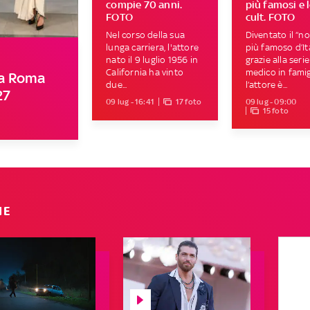
compie 70 anni.
più famosi e l
FOTO
cult. FOTO
Nel corso della sua
Diventato il “n
lunga carriera, l'attore
più famoso d’It
nato il 9 luglio 1956 in
grazie alla seri
California ha vinto
medico in famigl
a a Roma
due...
l’attore è...
27
09 lug - 16:41
17 foto
09 lug - 09:00
15 foto
IE