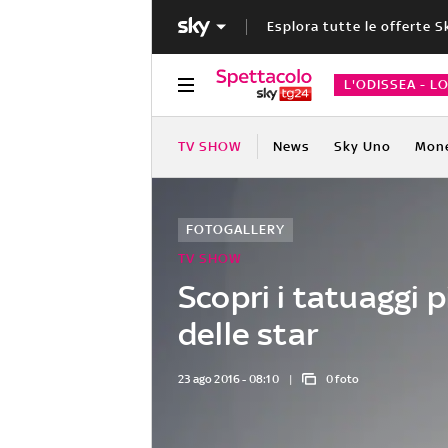
Esplora tutte le offerte S
L'ODISSEA - L
TV SHOW
News
Sky Uno
Mon
FOTOGALLERY
TV SHOW
Scopri i tatuaggi p
delle star
23 ago 2016 - 08:10
0 foto