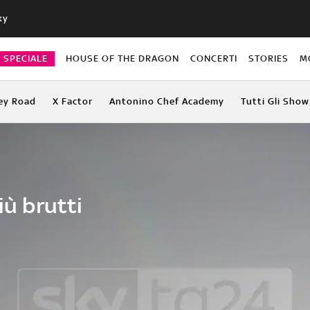
ky
O SPECIALE
HOUSE OF THE DRAGON
CONCERTI
STORIES
M
ey Road
X Factor
Antonino Chef Academy
Tutti Gli Show
iù brutti