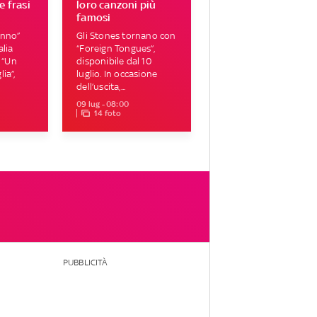
e frasi
loro canzoni più
famosi
onno”
Gli Stones tornano con
alia
“Foreign Tongues”,
e “Un
disponibile dal 10
ia”,
luglio. In occasione
dell’uscita,...
09 lug - 08:00
14 foto
PUBBLICITÀ