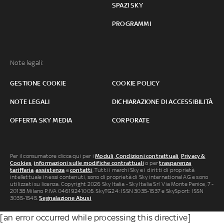
SPAZI SKY
PROGRAMMI
Note legali:
GESTIONE COOKIE
COOKIE POLICY
NOTE LEGALI
DICHIARAZIONE DI ACCESSIBILITÀ
OFFERTA SKY MEDIA
CORPORATE
Per il consumatore clicca qui per i
Moduli, Condizioni contrattuali
,
Privacy &
Cookies
,
informazioni sulle modifiche contrattuali
o per
trasparenza
tariffaria
,
assistenza
e
contatti
. Tutti i marchi Sky e i diritti di proprietà
intellettuale in essi contenuti, sono di proprietà di Sky international AG e sono
utilizzati su licenza. Copyright 2026 Sky Italia - Sky Italia Srl Via Monte Penice, 7 -
20138 Milano P.IVA 04619241005. SkyTG24: ISSN 3035-1537 e SkySport: ISSN
3035-1545.
Segnalazione Abusi
[an error occurred while processing this directive]