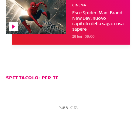
CINEMA
Esce Spider-Man: Brand
New Day, nuovo
capitolo della saga: cosa
sapere
28 lug - 08:00
SPETTACOLO: PER TE
PUBBLICITÀ