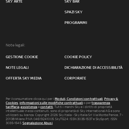
SKY ARTE
SKY BAR
SPAZI SKY
PROGRAMMI
Note legali:
GESTIONE COOKIE
COOKIE POLICY
NOTE LEGALI
DICHIARAZIONE DI ACCESSIBILITÀ
OFFERTA SKY MEDIA
CORPORATE
Per il consumatore clicca qui per i
Moduli, Condizioni contrattuali
,
Privacy &
Cookies
,
informazioni sulle modifiche contrattuali
o per
trasparenza
tariffaria
,
assistenza
e
contatti
. Tutti i marchi Sky e i diritti di proprietà
intellettuale in essi contenuti, sono di proprietà di Sky international AG e sono
utilizzati su licenza. Copyright 2026 Sky Italia - Sky Italia Srl Via Monte Penice, 7 -
20138 Milano P.IVA 04619241005. SkyTG24: ISSN 3035-1537 e SkySport: ISSN
3035-1545.
Segnalazione Abusi