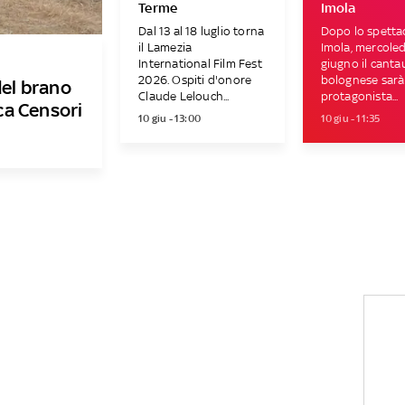
Terme
Imola
Dal 13 al 18 luglio torna
Dopo lo spetta
il Lamezia
Imola, mercoled
International Film Fest
giugno il canta
2026. Ospiti d'onore
bolognese sarà
del brano
Claude Lelouch...
protagonista...
ca Censori
10 giu - 13:00
10 giu - 11:35