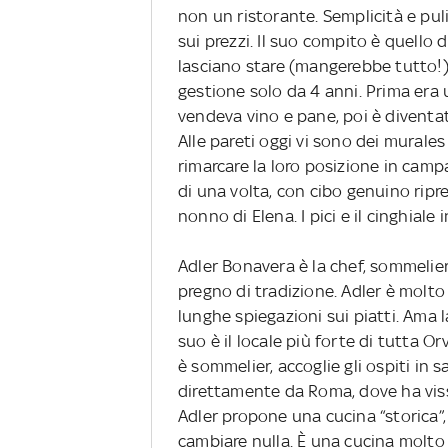
non un ristorante. Semplicità e puli
sui prezzi. Il suo compito è quello d
lasciano stare (mangerebbe tutto!). 
gestione solo da 4 anni. Prima era 
vendeva vino e pane, poi è diventat
Alle pareti oggi vi sono dei murale
rimarcare la loro posizione in cam
di una volta, con cibo genuino ripr
nonno di Elena. I pici e il cinghiale 
Adler Bonavera è la chef, sommelier
pregno di tradizione. Adler è molt
lunghe spiegazioni sui piatti. Ama 
suo è il locale più forte di tutta Or
è sommelier, accoglie gli ospiti in sa
direttamente da Roma, dove ha vis
Adler propone una cucina “storica”,
cambiare nulla. È una cucina molto