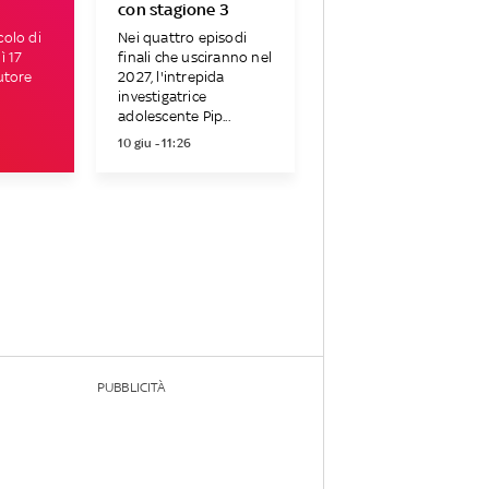
con stagione 3
colo di
Nei quattro episodi
ì 17
finali che usciranno nel
utore
2027, l'intrepida
investigatrice
adolescente Pip...
10 giu - 11:26
PUBBLICITÀ