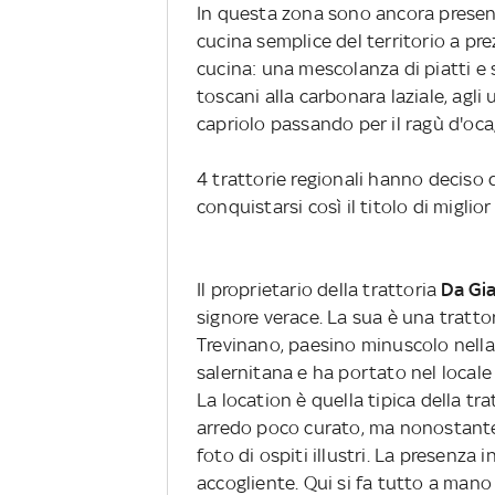
In questa zona sono ancora present
cucina semplice del territorio a prez
cucina: una mescolanza di piatti e s
toscani alla carbonara laziale, agli
capriolo passando per il ragù d'oca,
4 trattorie regionali hanno deciso di
conquistarsi così il titolo di miglior
Il proprietario della trattoria
Da Gi
signore verace. La sua è una trattori
Trevinano, paesino minuscolo nella 
salernitana e ha portato nel locale
La location è quella tipica della tra
arredo poco curato, ma nonostante 
foto di ospiti illustri. La presenza
accogliente. Qui si fa tutto a mano 