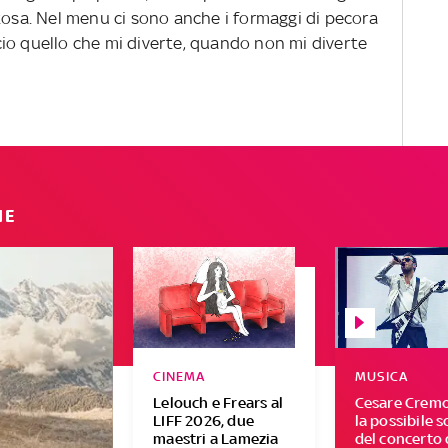
tosa. Nel menu ci sono anche i formaggi di pecora
accio quello che mi diverte, quando non mi diverte
IE
CINEMA
MUSICA
Lelouch e Frears al
Cesare Cremo
LIFF 2026, due
la possibile s
maestri a Lamezia
del concerto 