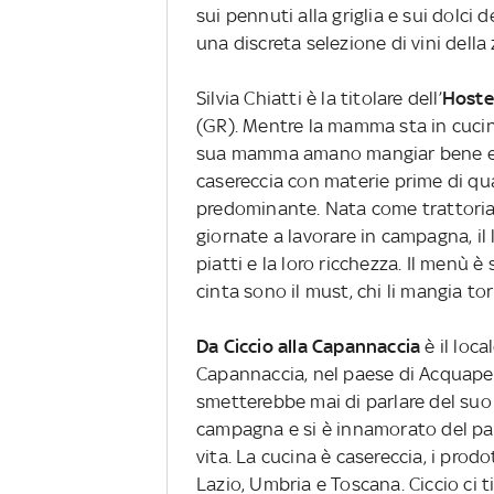
sui pennuti alla griglia e sui dolci 
una discreta selezione di vini della
Silvia Chiatti è la titolare dell’
Hoste
(GR). Mentre la mamma sta in cucina, 
sua mamma amano mangiar bene e pr
casereccia con materie prime di qua
predominante. Nata come trattoria 
giornate a lavorare in campagna, il 
piatti e la loro ricchezza. Il menù è 
cinta sono il must, chi li mangia to
Da Ciccio alla Capannaccia
è il loc
Capannaccia, nel paese di Acquapen
smetterebbe mai di parlare del suo l
campagna e si è innamorato del pa
vita. La cucina è casereccia, i prodo
Lazio, Umbria e Toscana. Ciccio ci t