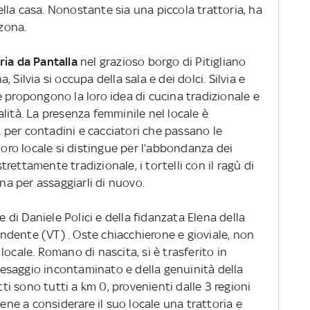
della casa. Nonostante sia una piccola trattoria, ha
 zona.
ria da Pantalla
nel grazioso borgo di Pitigliano
Silvia si occupa della sala e dei dolci. Silvia e
opongono la loro idea di cucina tradizionale e
lità. La presenza femminile nel locale è
per contadini e cacciatori che passano le
loro locale si distingue per l’abbondanza dei
strettamente tradizionale, i tortelli con il ragù di
rna per assaggiarli di nuovo.
ale di Daniele Polici e della fidanzata Elena della
dente (VT) . Oste chiacchierone e gioviale, non
ocale. Romano di nascita, si è trasferito in
esaggio incontaminato e della genuinità della
tti sono tutti a km 0, provenienti dalle 3 regioni
iene a considerare il suo locale una trattoria e