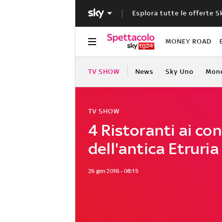
Esplora tutte le offerte S
MONEY ROAD
TV SHOW
News
Sky Uno
Mon
TV SHOW
4 Ristoranti ai con
dell'antica Etruria
26 gen 2016 - 08:15