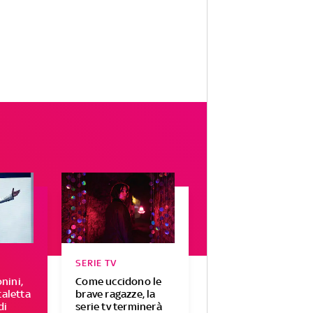
SERIE TV
nini,
Come uccidono le
caletta
brave ragazze, la
di
serie tv terminerà