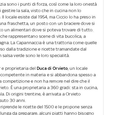
zia sono i punti di forza, così come la loro onestà
i gestire la sala, visto che in cucina non lo
Il locale esiste dal 1954, ma Ciccio lo ha preso in
una fraschetta, un posto con un braciere dove si
o un alimentari dove si poteva trovare di tutto.
s che rappresentano scene di vita bucolica, a
pagna. La Capannaccia è una trattoria come quelle
eso dalla tradizione e ricette tramandate dal
in salsa verde sono le loro specialità.
 e proprietaria del
Duca di Orvieto
, un locale
o competente in materia e si abbandona spesso a
la competizione e non ha remore nel dire che il
vieto. È una proprietaria a 360 gradi: sta in cucina,
la. Di origini trentine, è arrivata a Orvieto
suto 30 anni.
 riprende le ricette del 1500 e le propone senza
 lunga da preparare, alcuni piatti hanno bisogno