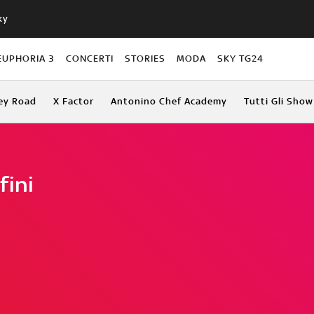
ky
EUPHORIA 3
CONCERTI
STORIES
MODA
SKY TG24
ey Road
X Factor
Antonino Chef Academy
Tutti Gli Show
fini