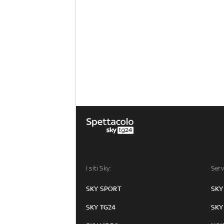
I siti Sky:
Serv
SKY SPORT
SKY
SKY TG24
SKY