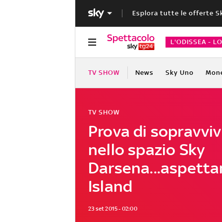
Esplora tutte le offerte S
L'ODISSEA - L
TV SHOW
News
Sky Uno
Mon
TV SHOW
Prova di sopravvi
nello spazio Sky
Darsena...aspett
Island
23 set 2015 - 02:00