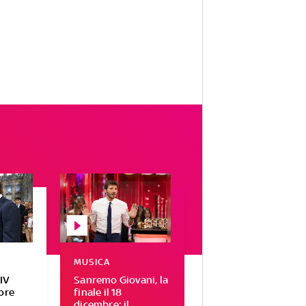
MUSICA
IV
Sanremo Giovani, la
tore
finale il 18
r
dicembre: il