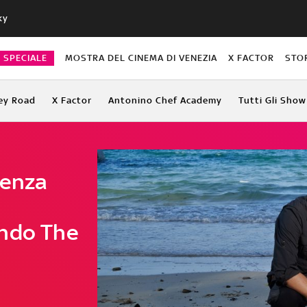
ky
O SPECIALE
MOSTRA DEL CINEMA DI VENEZIA
X FACTOR
STO
ey Road
X Factor
Antonino Chef Academy
Tutti Gli Show
venza
ando The