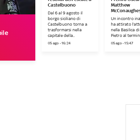
Castelbuono
Matthew
McConaughe
Dal 6 al 9 agosto il
borgo siciliano di
Un incontro in
Castelbuono torna a
ha attirato l’at
trasformarsi nella
nella Basilica d
ile
capitale della...
Pietro al termine
05 ago - 16:24
05 ago - 15:47