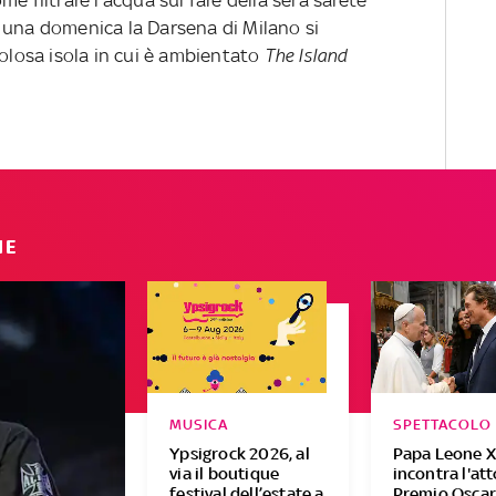
e filtrare l'acqua sul fare della sera sarete
 una domenica la Darsena di Milano si
olosa isola in cui è ambientato
The Island
IE
MUSICA
SPETTACOLO
Ypsigrock 2026, al
Papa Leone X
via il boutique
incontra l'at
festival dell’estate a
Premio Osca