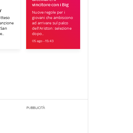
vincitore con i Big
y
Nuove regole per i
atteso
giovani che ambiscono
tenzione
ad arrivare sul palco
i San
dell'Ariston: selezione
...
dopo...
05 ago - 15:43
PUBBLICITÀ