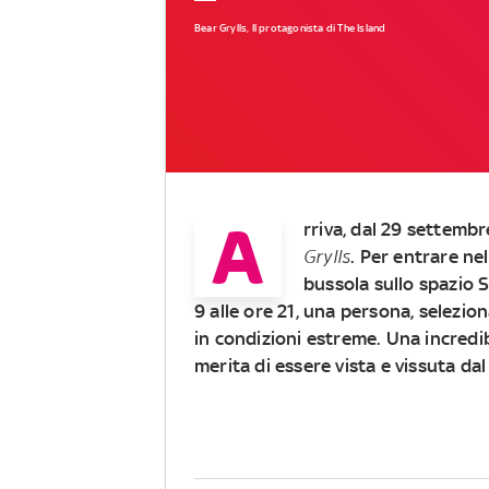
Bear Grylls, Il protagonista di The Island
A
rriva, dal 29 settemb
Grylls
. Per entrare ne
bussola sullo spazio 
9 alle ore 21, una persona, selezi
in condizioni estreme. Una incred
merita di essere vista e vissuta dal