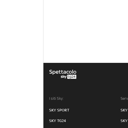
I siti Sky:
Serv
SKY SPORT
SKY
SKY TG24
SKY