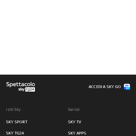
ACCEDI A SKY GO
I siti Sky:
Servizi:
SKY SPORT
SKY TV
SKY TG24
SKY APPS