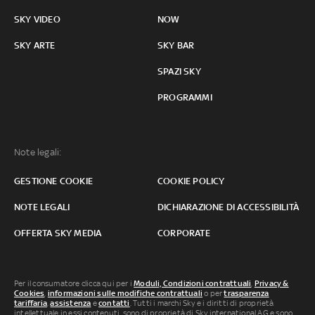
SKY VIDEO
NOW
SKY ARTE
SKY BAR
SPAZI SKY
PROGRAMMI
Note legali:
GESTIONE COOKIE
COOKIE POLICY
NOTE LEGALI
DICHIARAZIONE DI ACCESSIBILITÀ
OFFERTA SKY MEDIA
CORPORATE
Per il consumatore clicca qui per i
Moduli, Condizioni contrattuali
,
Privacy &
Cookies
,
informazioni sulle modifiche contrattuali
o per
trasparenza
tariffaria
,
assistenza
e
contatti
. Tutti i marchi Sky e i diritti di proprietà
intellettuale in essi contenuti, sono di proprietà di Sky international AG e sono