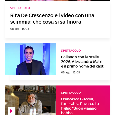
SPETTACOLO
Rita De Crescenzo e i video con una
scimmia: che cosa si sa finora
08 ago - 15:03
SPETTACOLO
Ballando con le stelle
2026, Alessandro Matri
è il primo nome del cast
08 ago - 12:09
SPETTACOLO
Francesco Guccini,
funerale a Pavana. La
figlia: "Buon viaggio,
babbo"