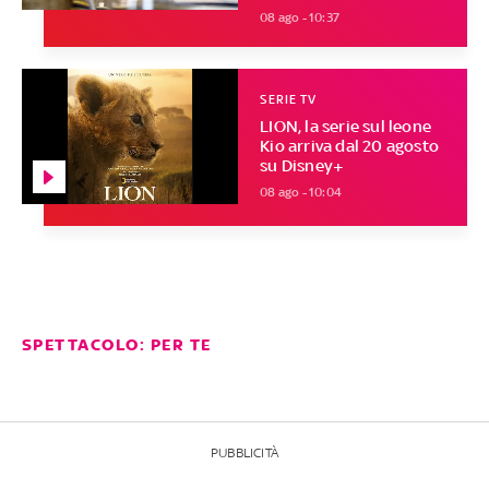
08 ago - 10:37
SERIE TV
LION, la serie sul leone
Kio arriva dal 20 agosto
su Disney+
08 ago - 10:04
SPETTACOLO: PER TE
PUBBLICITÀ