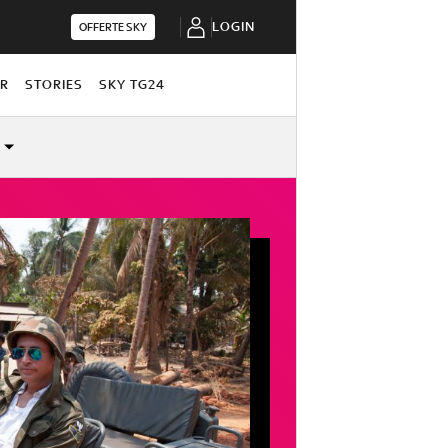
LOGIN
OFFERTE SKY
OR
STORIES
SKY TG24