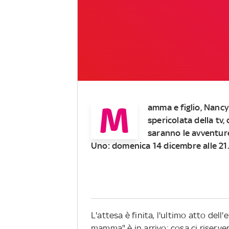
M
amma e figlio, Nancy
spericolata della tv,
saranno le avventure
Uno: domenica 14 dicembre alle 21
L'attesa è finita, l'ultimo atto de
mamma" è in arrivo: cosa ci riserv