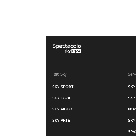
I siti Sky:
Serv
SKY SPORT
SKY
SKY TG24
SKY
SKY VIDEO
NO
SKY ARTE
SKY
SPA