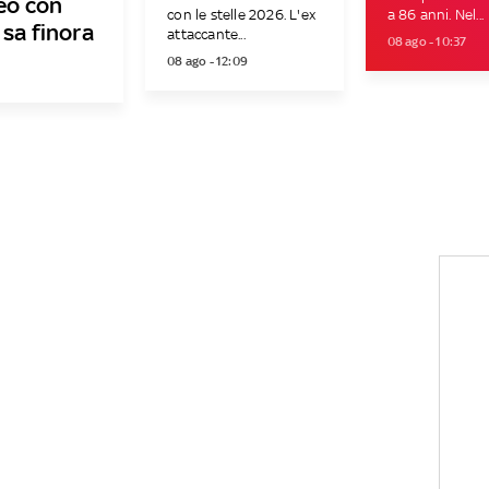
deo con
con le stelle 2026. L'ex
a 86 anni. Nel...
 sa finora
attaccante...
08 ago - 10:37
08 ago - 12:09