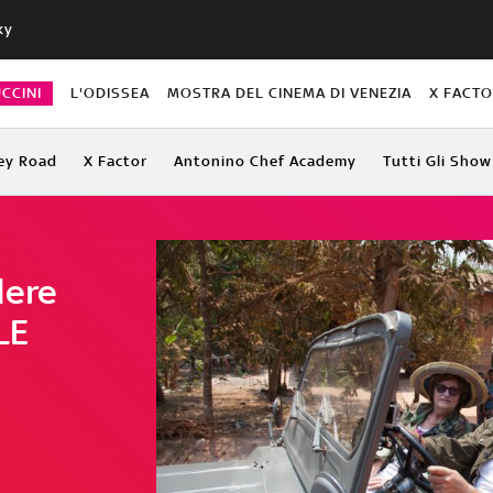
ky
CCINI
L'ODISSEA
MOSTRA DEL CINEMA DI VENEZIA
X FACT
ey Road
X Factor
Antonino Chef Academy
Tutti Gli Show
dere
LE