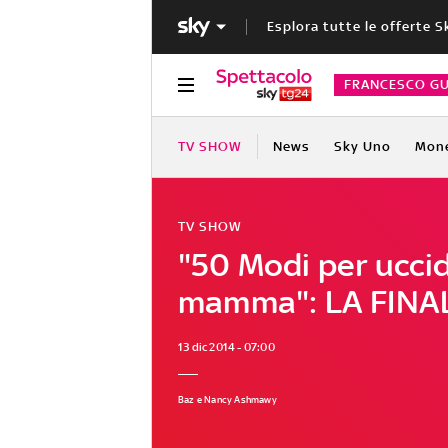
Esplora tutte le offerte S
FRANCESCO GU
TV SHOW
News
Sky Uno
Mon
TV SHOW
"50 Modi per ucci
mamma": LA FINA
13 dic 2014 - 07:00
Baz e Nancy Ashmawy