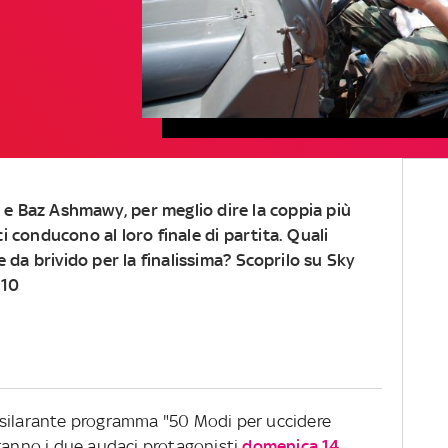
 e Baz Ashmawy, per meglio dire la coppia più
 ci conducono al loro finale di partita. Quali
 da brivido per la finalissima?
Scoprilo su Sky
.10
ll'esilarante programma "50 Modi per uccidere
eranno i due audaci protagonisti
domenica 14