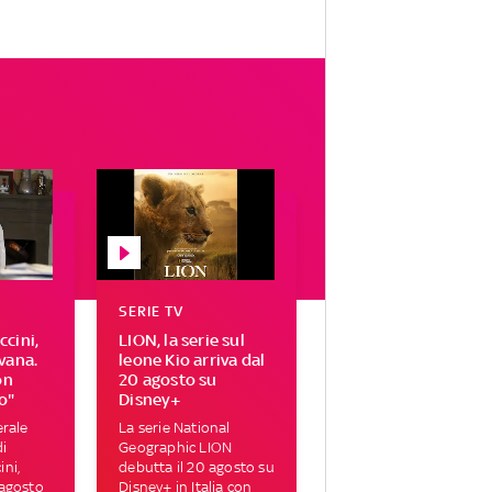
SERIE TV
cini,
LION, la serie sul
vana.
leone Kio arriva dal
on
20 agosto su
o"
Disney+
erale
La serie National
di
Geographic LION
ni,
debutta il 20 agosto su
 agosto
Disney+ in Italia con