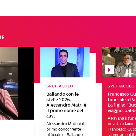
IE
SPETTACOLO
SPETTACOLO
Ballando con le
Francesco Guc
stelle 2026,
funerale a Pa
Alessandro Matri è
La figlia: "Bu
il primo nome del
viaggio, babb
cast
A Pavana il fun
Alessandro Matri è il
privato e laico 
primo concorrente
Francesco Gucci
ufficiale di Ballando
scomparso il 6