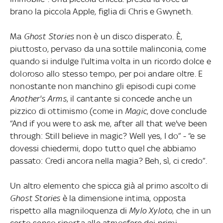
brano la piccola Apple, figlia di Chris e Gwyneth.
Ma
Ghost Stories
non è un disco disperato. È,
piuttosto, pervaso da una sottile malinconia, come
quando si indulge l'ultima volta in un ricordo dolce e
doloroso allo stesso tempo, per poi andare oltre. E
nonostante non manchino gli episodi cupi come
Another's Arms
, il cantante si concede anche un
pizzico di ottimismo (come in
Magic
, dove conclude
“And if you were to ask me, after all that we've been
through: Still believe in magic? Well yes, I do” - “e se
dovessi chiedermi, dopo tutto quel che abbiamo
passato: Credi ancora nella magia? Beh, sì, ci credo”.
Un altro elemento che spicca già al primo ascolto di
Ghost Stories
è la dimensione intima, opposta
rispetto alla magniloquenza di
Mylo Xyloto
, che in un