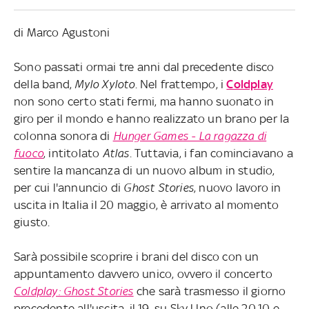
di Marco Agustoni
Sono passati ormai tre anni dal precedente disco
della band,
Mylo Xyloto
. Nel frattempo, i
Coldplay
non sono certo stati fermi, ma hanno suonato in
giro per il mondo e hanno realizzato un brano per la
colonna sonora di
Hunger Games - La ragazza di
fuoco
, intitolato
Atlas
. Tuttavia, i fan cominciavano a
sentire la mancanza di un nuovo album in studio,
per cui l'annuncio di
Ghost Stories
, nuovo lavoro in
uscita in Italia il 20 maggio, è arrivato al momento
giusto.
Sarà possibile scoprire i brani del disco con un
appuntamento davvero unico, ovvero il concerto
Coldplay: Ghost Stories
che sarà trasmesso il giorno
precedente all'uscita, il 19, su Sky Uno (alle 20.10 e