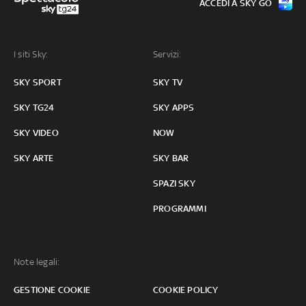
ACCEDI A SKY GO
I siti Sky:
Servizi:
SKY SPORT
SKY TV
SKY TG24
SKY APPS
SKY VIDEO
NOW
SKY ARTE
SKY BAR
SPAZI SKY
PROGRAMMI
Note legali:
GESTIONE COOKIE
COOKIE POLICY