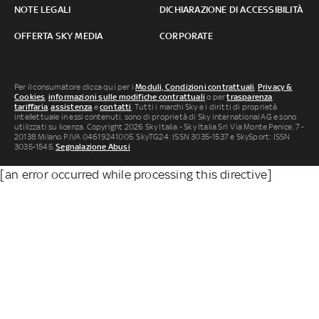
NOTE LEGALI
DICHIARAZIONE DI ACCESSIBILITÀ
OFFERTA SKY MEDIA
CORPORATE
Per il consumatore clicca qui per i
Moduli, Condizioni contrattuali
,
Privacy &
Cookies
,
informazioni sulle modifiche contrattuali
o per
trasparenza
tariffaria
,
assistenza
e
contatti
. Tutti i marchi Sky e i diritti di proprietà
intellettuale in essi contenuti, sono di proprietà di Sky international AG e sono
utilizzati su licenza. Copyright 2026 Sky Italia - Sky Italia Srl Via Monte Penice, 7 -
20138 Milano P.IVA 04619241005. SkyTG24: ISSN 3035-1537 e SkySport: ISSN
3035-1545.
Segnalazione Abusi
[an error occurred while processing this directive]