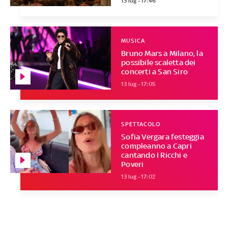
13 lug - 17:46
MUSICA
Bruno Mars a Milano, la
possibile scaletta dei
concerti a San Siro
13 lug - 17:05
SPETTACOLO
Sofia Vergara festeggia
compleanno a Capri
cantando I Ricchi e
Poveri
13 lug - 17:02