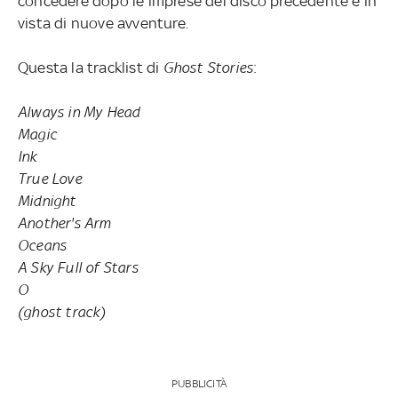
concedere dopo le imprese del disco precedente e in
vista di nuove avventure.
Questa la tracklist di
Ghost Stories
:
Always in My Head
Magic
Ink
True Love
Midnight
Another's Arm
Oceans
A Sky Full of Stars
O
(ghost track)
PUBBLICITÀ