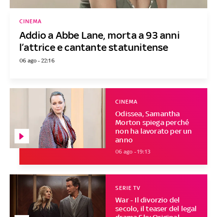
CINEMA
Addio a Abbe Lane, morta a 93 anni
l’attrice e cantante statunitense
06 ago - 22:16
CINEMA
Odissea, Samantha
Morton spiega perché
non ha lavorato per un
anno
06 ago - 19:13
SERIE TV
War - Il divorzio del
secolo, il teaser del legal