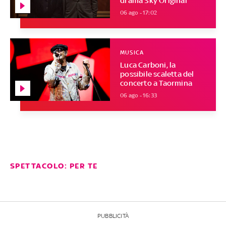
drama Sky Original
06 ago - 17:02
MUSICA
Luca Carboni, la
possibile scaletta del
concerto a Taormina
06 ago - 16:33
SPETTACOLO: PER TE
PUBBLICITÀ