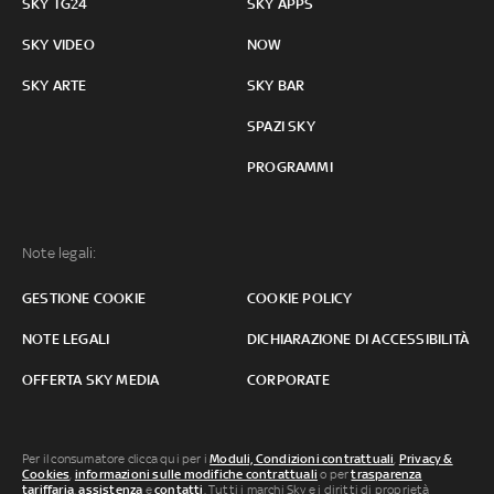
SKY TG24
SKY APPS
SKY VIDEO
NOW
SKY ARTE
SKY BAR
SPAZI SKY
PROGRAMMI
Note legali:
GESTIONE COOKIE
COOKIE POLICY
NOTE LEGALI
DICHIARAZIONE DI ACCESSIBILITÀ
OFFERTA SKY MEDIA
CORPORATE
Per il consumatore clicca qui per i
Moduli, Condizioni contrattuali
,
Privacy &
Cookies
,
informazioni sulle modifiche contrattuali
o per
trasparenza
tariffaria
,
assistenza
e
contatti
. Tutti i marchi Sky e i diritti di proprietà