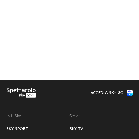
ACCEDI A SKY GO
I siti Sky:
Servizi:
SKY SPORT
SKY TV