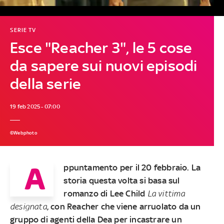
SERIE TV
Esce "Reacher 3", le 5 cose
da sapere sui nuovi episodi
della serie
19 feb 2025 - 07:00
©Webphoto
A
ppuntamento per il 20 febbraio. La
storia questa volta si basa sul
romanzo di Lee Child
La vittima
designata
, con Reacher che viene arruolato da un
gruppo di agenti della Dea per incastrare un