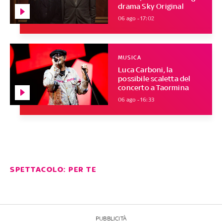
drama Sky Original
06 ago - 17:02
MUSICA
Luca Carboni, la
possibile scaletta del
concerto a Taormina
06 ago - 16:33
SPETTACOLO: PER TE
PUBBLICITÀ