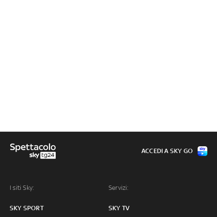
ACCEDI A SKY GO
I siti Sky:
Servizi:
SKY SPORT
SKY TV