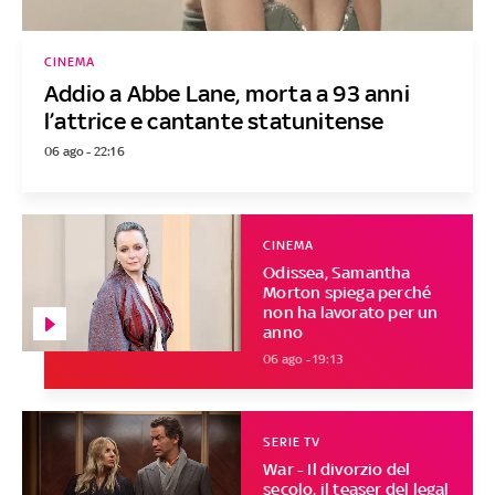
CINEMA
Addio a Abbe Lane, morta a 93 anni
l’attrice e cantante statunitense
06 ago - 22:16
CINEMA
Odissea, Samantha
Morton spiega perché
non ha lavorato per un
anno
06 ago - 19:13
SERIE TV
War - Il divorzio del
secolo, il teaser del legal