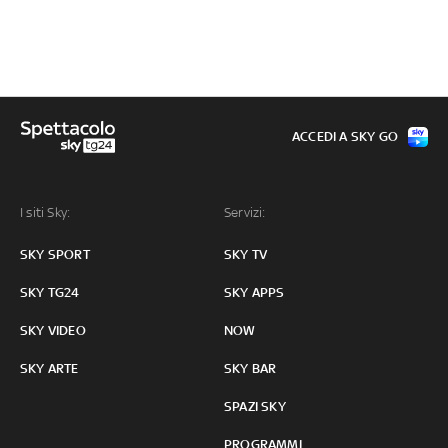
ACCEDI A SKY GO
I siti Sky:
Servizi:
SKY SPORT
SKY TV
SKY TG24
SKY APPS
SKY VIDEO
NOW
SKY ARTE
SKY BAR
SPAZI SKY
PROGRAMMI