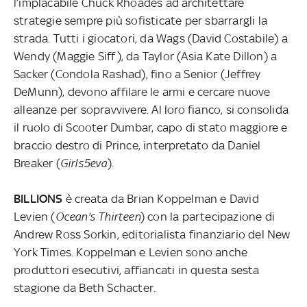
l’implacabile Chuck Rhoades ad architettare
strategie sempre più sofisticate per sbarrargli la
strada. Tutti i giocatori, da Wags (David Costabile) a
Wendy (Maggie Siff), da Taylor (Asia Kate Dillon) a
Sacker (Condola Rashad), fino a Senior (Jeffrey
DeMunn), devono affilare le armi e cercare nuove
alleanze per sopravvivere. Al loro fianco, si consolida
il ruolo di Scooter Dumbar, capo di stato maggiore e
braccio destro di Prince, interpretato da Daniel
Breaker (
Girls5eva
).
BILLIONS
è creata da Brian Koppelman e David
Levien (
Ocean's Thirteen
) con la partecipazione di
Andrew Ross Sorkin, editorialista finanziario del New
York Times. Koppelman e Levien sono anche
produttori esecutivi, affiancati in questa sesta
stagione da Beth Schacter.