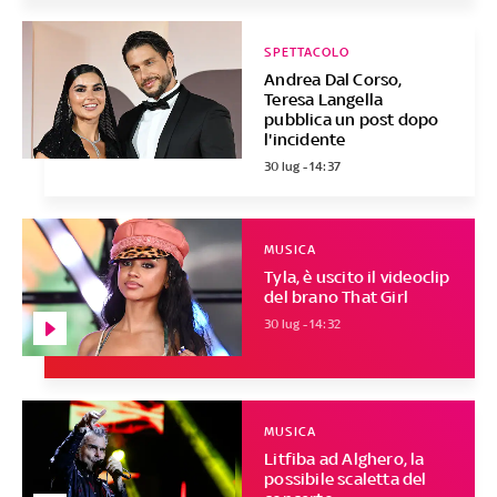
SPETTACOLO
Andrea Dal Corso,
Teresa Langella
pubblica un post dopo
l'incidente
30 lug - 14:37
MUSICA
Tyla, è uscito il videoclip
del brano That Girl
30 lug - 14:32
MUSICA
Litfiba ad Alghero, la
possibile scaletta del