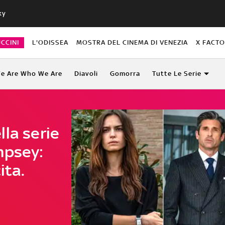
ky
CCINI
L'ODISSEA
MOSTRA DEL CINEMA DI VENEZIA
X FACT
e Are Who We Are
Diavoli
Gomorra
Tutte Le Serie
ella serie
mpsey:
ita.