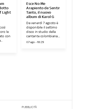
iam
Esce No Me
dotto
Arapiento de Sentir
f Light
Tanto, il nuovo
album di Karol G
Da venerdì 7 agosto è
così
disponibile il settimo
loro le
disco in studio della
cato con
cantante colombiana....
..
07 ago - 18:29
PUBBLICITÀ