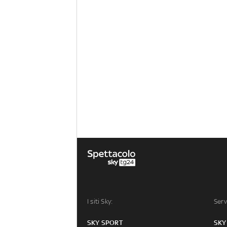
I siti Sky:
Serv
SKY SPORT
SKY