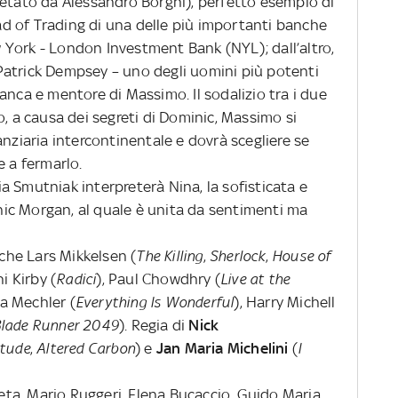
retato da Alessandro Borghi), perfetto esempio di
d of Trading di una delle più importanti banche
York - London Investment Bank (NYL); dall’altro,
Patrick Dempsey – uno degli uomini più potenti
anca e mentore di Massimo. Il sodalizio tra i due
o, a causa dei segreti di Dominic, Massimo si
anziaria intercontinentale e dovrà scegliere se
e a fermarlo.
ia Smutniak
interpreterà Nina, la sofisticata e
ic Morgan, al quale è unita da sentimenti ma
nche Lars Mikkelsen (
The Killing
,
Sherlock
,
House of
i Kirby (
Radici
), Paul Chowdhry (
Live at the
ia Mechler (
Everything Is Wonderful
), Harry Michell
lade Runner 2049
). Regia di
Nick
itude
,
Altered Carbon
) e
Jan Maria Michelini
(
I
ta, Mario Ruggeri, Elena Bucaccio, Guido Maria