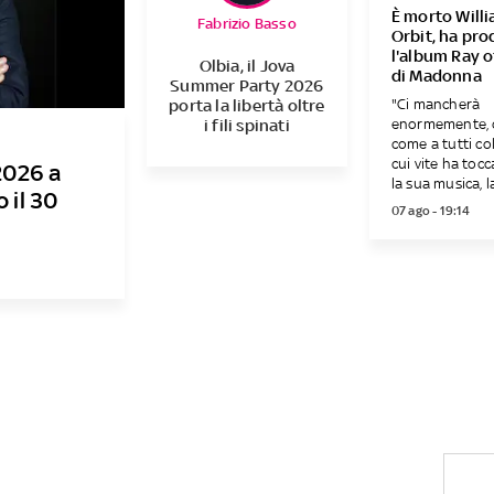
È morto Will
Fabrizio Basso
Orbit, ha pro
l'album Ray o
Olbia, il Jova
di Madonna
Summer Party 2026
"Ci mancherà
porta la libertà oltre
enormemente, 
i fili spinati
come a tutti co
cui vite ha toc
2026 a
la sua musica, la.
o il 30
07 ago - 19:14