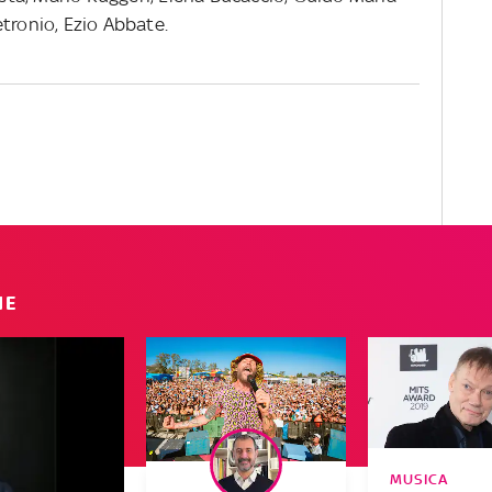
tronio, Ezio Abbate.
IE
MUSICA