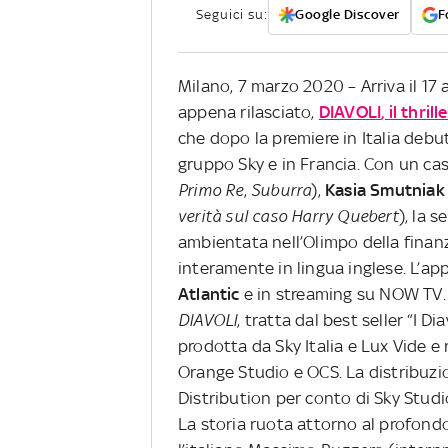
Seguici su:
Google Discover
F
Milano, 7 marzo 2020 – Arriva il 17
appena rilasciato,
DIAVOLI
, il thri
che dopo la premiere in Italia debut
gruppo Sky e in Francia. Con un ca
Primo Re
,
Suburra
),
Kasia Smutniak
verità sul caso Harry Quebert
), la s
ambientata nell’Olimpo della finan
interamente in lingua inglese. L’a
Atlantic
e in streaming su NOW TV.
DIAVOLI
, tratta dal best seller “I Di
prodotta da Sky Italia e Lux Vide e 
Orange Studio e OCS. La distribuzi
Distribution per conto di Sky Studi
La storia ruota attorno al profondo