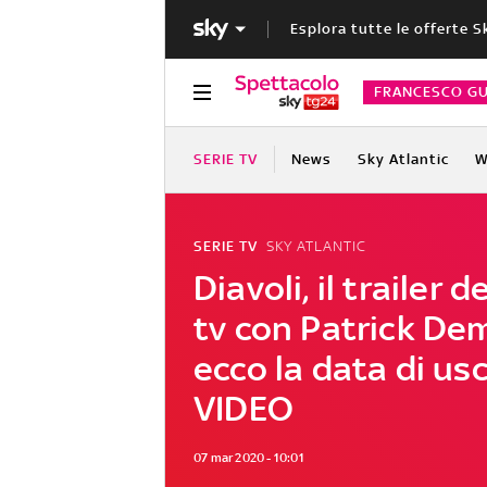
Esplora tutte le offerte S
FRANCESCO GU
SERIE TV
News
Sky Atlantic
W
SERIE TV
SKY ATLANTIC
Diavoli, il trailer d
tv con Patrick De
ecco la data di usc
VIDEO
07 mar 2020 - 10:01