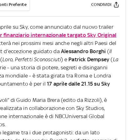
onti Preferite
CONDIVIDI
 aprile su Sky, come annunciato dal nuovo trailer
ller finanziario internazionale targato Sky Original
terà nei prossimi mesi anche negli altri Paesi del
st d’eccezione guidato da
Alessandro Borghi
(
Il
(
Loro
,
Perfetti Sconosciuti
) e
Patrick Dempsey
(
La
erie - una storia di potere, segreti e disinganni
za mondiale - è stata girata tra Roma e Londra
ppuntamento è per il
17 aprile dalle 21.15 su
Sky
avoli” di Guido Maria Brera (edito da Rizzoli), è
realizzata in collaborazione con Sky Studios,
one internazionale è di NBCUniversal Global
os.
 legame tra i due protagonisti: da un lato