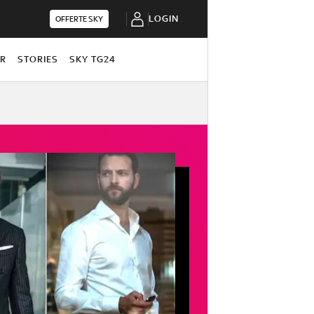
LOGIN
OFFERTE SKY
OR
STORIES
SKY TG24