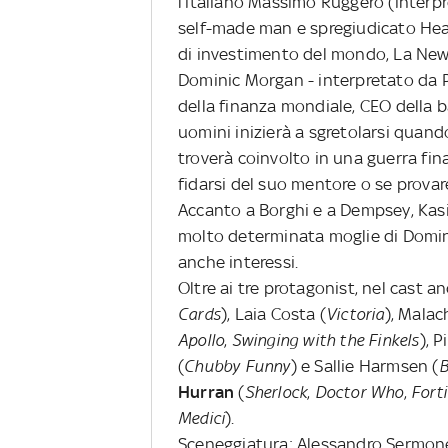
l’italiano Massimo Ruggero (interp
self-made man e spregiudicato Hea
di investimento del mondo, La New 
Dominic Morgan - interpretato da 
della finanza mondiale, CEO della b
uomini inizierà a sgretolarsi quand
troverà coinvolto in una guerra fin
fidarsi del suo mentore o se provar
Accanto a Borghi e a Dempsey, Kas
molto determinata moglie di Domin
anche interessi.
Oltre ai tre protagonist, nel cast a
Cards
), Laia Costa (
Victoria
), Malach
Apollo
,
Swinging with the Finkels
), P
(
Chubby Funny
) e Sallie Harmsen (
B
Hurran
(
Sherlock
,
Doctor Who
,
Fort
Medici
).
Sceneggiatura: Alessandro Sermone