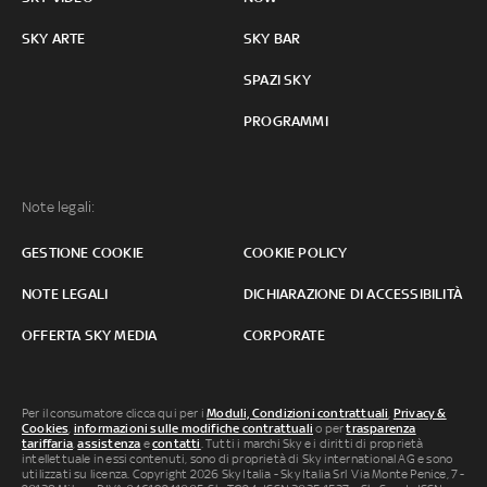
SKY ARTE
SKY BAR
SPAZI SKY
PROGRAMMI
Note legali:
GESTIONE COOKIE
COOKIE POLICY
NOTE LEGALI
DICHIARAZIONE DI ACCESSIBILITÀ
OFFERTA SKY MEDIA
CORPORATE
Per il consumatore clicca qui per i
Moduli, Condizioni contrattuali
,
Privacy &
Cookies
,
informazioni sulle modifiche contrattuali
o per
trasparenza
tariffaria
,
assistenza
e
contatti
. Tutti i marchi Sky e i diritti di proprietà
intellettuale in essi contenuti, sono di proprietà di Sky international AG e sono
utilizzati su licenza. Copyright 2026 Sky Italia - Sky Italia Srl Via Monte Penice, 7 -