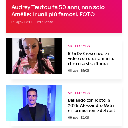
Audrey Tautou fa 50 anni, non solo
Amélie: i ruoli più famosi. FOTO
09 ago - 08:00
16 foto
SPETTACOLO
Rita De Crescenzo e i
video con una scimmia:
che cosa si sa finora
08 ago - 15:03
SPETTACOLO
Ballando con le stelle
2026, Alessandro Matri
è il primo nome del cast
08 ago - 12:09