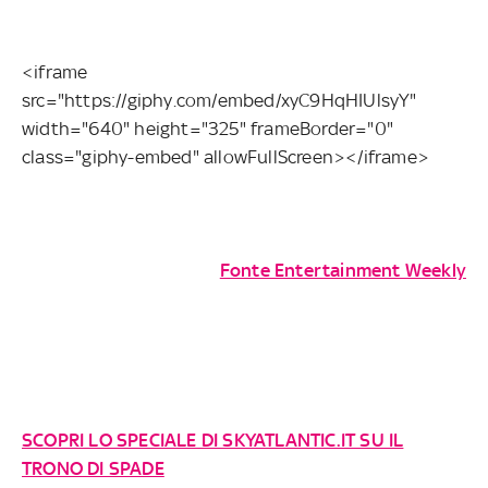
<iframe
src="https://giphy.com/embed/xyC9HqHIUlsyY"
width="640" height="325" frameBorder="0"
class="giphy-embed" allowFullScreen></iframe>
Fonte Entertainment Weekly
SCOPRI LO SPECIALE DI SKYATLANTIC.IT SU IL
TRONO DI SPADE