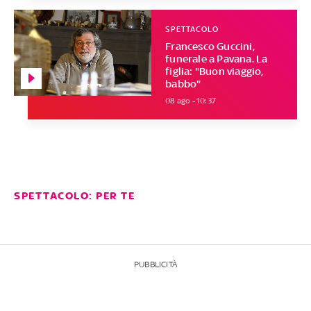
SPETTACOLO
Francesco Guccini,
funerale a Pavana. La
figlia: "Buon viaggio,
babbo"
08 ago - 10:37
SPETTACOLO: PER TE
PUBBLICITÀ