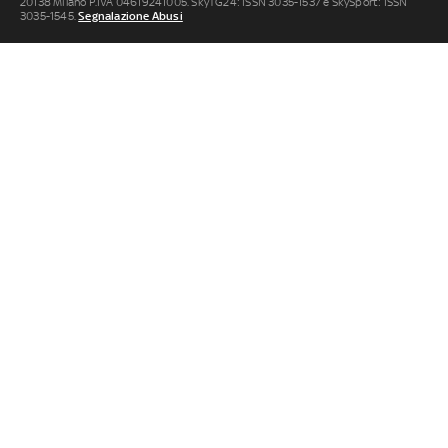
20138 Milano P.IVA 04619241005. SkyTG24: ISSN 3035-1537 e SkySport: ISSN
3035-1545.
Segnalazione Abusi