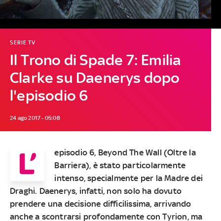
SERIE TV
Il Trono di Spade 7: Emilia
Clarke su Daenerys dopo
l'episodio 6
24 ago 2017 - 05:08
L’
episodio 6, Beyond The Wall (Oltre la
Barriera), è stato particolarmente
intenso, specialmente per la Madre dei
Draghi. Daenerys, infatti, non solo ha dovuto
prendere una decisione difficilissima, arrivando
anche a scontrarsi profondamente con Tyrion, ma