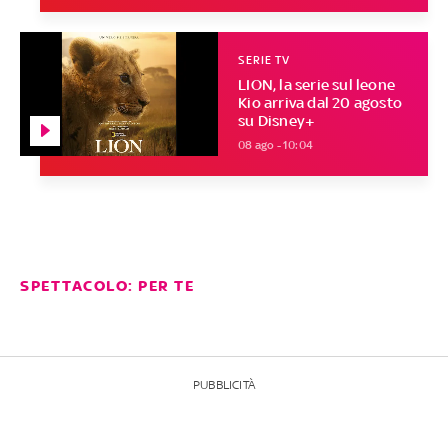
SERIE TV
LION, la serie sul leone
Kio arriva dal 20 agosto
su Disney+
08 ago - 10:04
SPETTACOLO: PER TE
PUBBLICITÀ