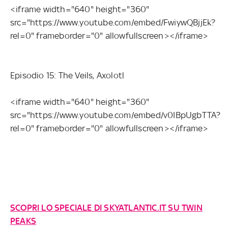
<iframe width="640" height="360"
src="https://www.youtube.com/embed/FwiywQBjjEk?
rel=0" frameborder="0" allowfullscreen></iframe>
Episodio 15: The Veils, Axolotl
<iframe width="640" height="360"
src="https://www.youtube.com/embed/v0IBpUgbTTA?
rel=0" frameborder="0" allowfullscreen></iframe>
SCOPRI LO SPECIALE DI SKYATLANTIC.IT SU TWIN
PEAKS