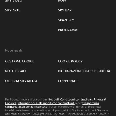
SKY VIDEO
NOW
SKY ARTE
SKY BAR
SPAZI SKY
PROGRAMMI
Note legali:
GESTIONE COOKIE
COOKIE POLICY
NOTE LEGALI
DICHIARAZIONE DI ACCESSIBILITÀ
OFFERTA SKY MEDIA
CORPORATE
Per il consumatore clicca qui per i
Moduli, Condizioni contrattuali
,
Privacy &
Cookies
,
informazioni sulle modifiche contrattuali
o per
trasparenza
tariffaria
,
assistenza
e
contatti
. Tutti i marchi Sky e i diritti di proprietà
intellettuale in essi contenuti, sono di proprietà di Sky international AG e sono
utilizzati su licenza. Copyright 2026 Sky Italia - Sky Italia Srl Via Monte Penice, 7 -