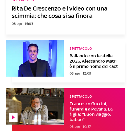
SPETTACOLO
Rita De Crescenzo e i video con una
scimmia: che cosa si sa finora
08 ago - 15:03
SPETTACOLO
Ballando con le stelle
2026, Alessandro Matri
è il primo nome del cast
08 ago - 12:09
SPETTACOLO
Francesco Guccini,
funerale a Pavana. La
figlia: "Buon viaggio,
babbo"
08 ago - 10:37