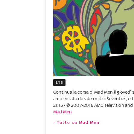
1/16
Continua la corsa di Mad Men il giovedì 
ambientata durate i mitici Seventies, ed 
21.15 - © 2007-2015 AMC Television and L
Mad Men
- Tutto su Mad Men