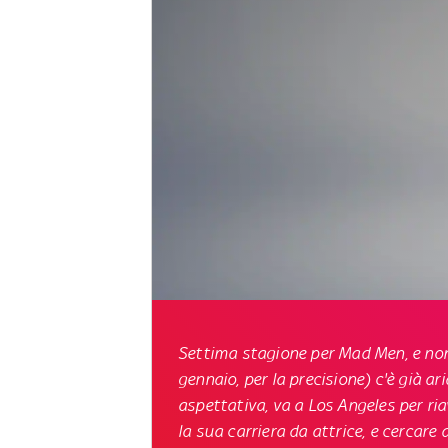
Settima stagione per
Mad Men
, e no
gennaio, per la precisione) c'è già ar
aspettativa, va a Los Angeles per ria
la sua carriera da attrice, e cercare 