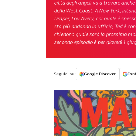
città degli angeli va a trovare anche
della West Coast. A New York, intanto
Draper, Lou Avery, col quale è spess
sta più andando in ufficio, Ted è conc
chiedono quale sarà la prossima mos
secondo episodio
è per giovedì 1 giug
Seguici su:
Google Discover
Font