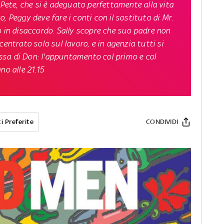
 Pete, che si è adeguato perfettamente alla vita
, Peggy deve fare i conti con il sostituto di Mr.
o in disaccordo. Sally scopre che suo padre non
entrato solo sul lavoro, e in agenzia tutti si
sa di Don: l'appuntamento col primo e col
no alle 21.15
i Preferite
CONDIVIDI