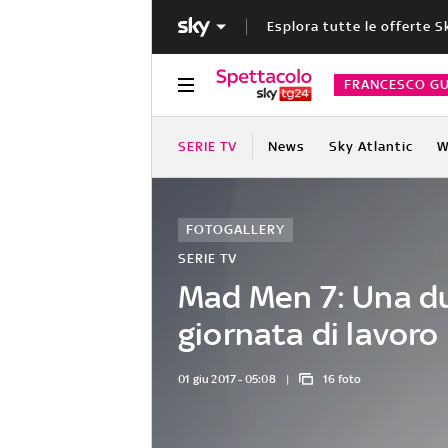
Esplora tutte le offerte S
FRANCESCO GU
SERIE TV
News
Sky Atlantic
W
FOTOGALLERY
SERIE TV
Mad Men 7: Una d
giornata di lavoro
01 giu 2017 - 05:08
16 foto