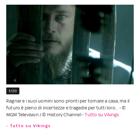
1/20
Ragnar e i suoi uomini sono pronti per tornare a casa, ma il
futuro è pieno di incertezze e tragedie per tutti loro... - ©
MGM Television / © History Channel -
Tutto su Vikings
- Tutto su Vikings