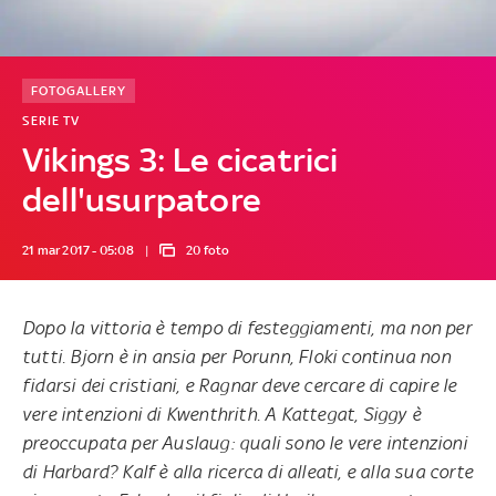
FOTOGALLERY
SERIE TV
Vikings 3: Le cicatrici
dell'usurpatore
21 mar 2017 - 05:08
20 foto
Dopo la vittoria è tempo di festeggiamenti, ma non per
tutti. Bjorn è in ansia per Porunn, Floki continua non
fidarsi dei cristiani, e Ragnar deve cercare di capire le
vere intenzioni di Kwenthrith. A Kattegat, Siggy è
preoccupata per Auslaug: quali sono le vere intenzioni
di Harbard? Kalf è alla ricerca di alleati, e alla sua corte