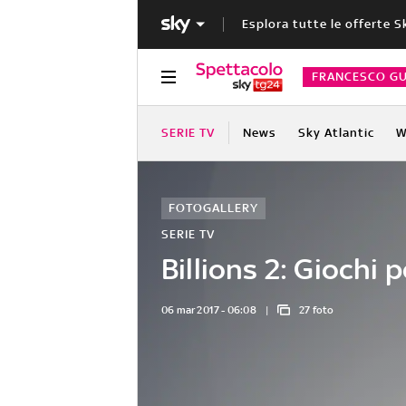
Esplora tutte le offerte S
FRANCESCO GU
SERIE TV
News
Sky Atlantic
W
FOTOGALLERY
SERIE TV
Billions 2: Giochi p
06 mar 2017 - 06:08
27 foto