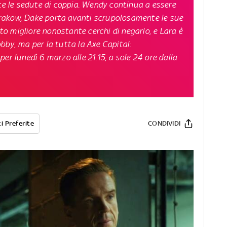
nte le sedute di coppia. Wendy continua a essere
rakow, Dake porta avanti scrupolosamente le sue
 migliore nonostante cerchi di negarlo, e Lara è
bby, ma per la tutta la Axe Capital:
 per lunedì 6 marzo alle 21.15
, a sole 24 ore dalla
i Preferite
CONDIVIDI