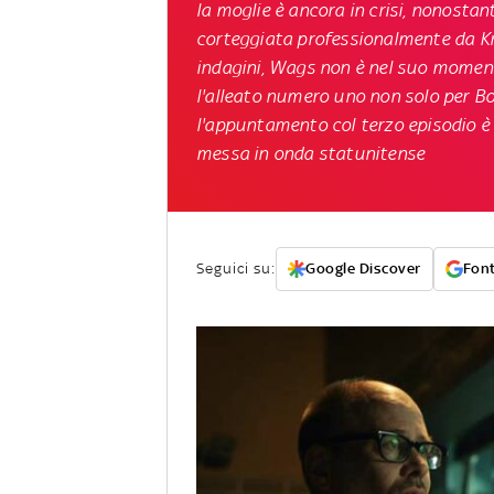
la moglie è ancora in crisi, nonosta
corteggiata professionalmente da K
indagini, Wags non è nel suo momento
l'alleato numero uno non solo per Bo
l'appuntamento col terzo episodio
è
messa in onda statunitense
Seguici su:
Google Discover
Font