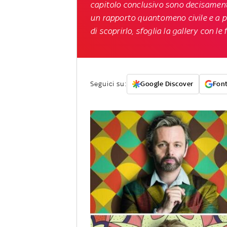
capitolo conclusivo sono decisamente
un rapporto quantomeno civile e a po
di scoprirlo, sfoglia la gallery con le
Seguici su:
Google Discover
Font