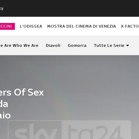
ky
CCINI
L'ODISSEA
MOSTRA DEL CINEMA DI VENEZIA
X FACT
e Are Who We Are
Diavoli
Gomorra
Tutte Le Serie
rs Of Sex
da
aio