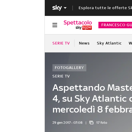
Esplora tutte le offerte S
FRANCESCO GU
SERIE TV
News
Sky Atlantic
W
FOTOGALLERY
SERIE TV
Aspettando Maste
4, su Sky Atlantic 
mercoledì 8 febbr
29 gen 2017 - 07:08
17 foto