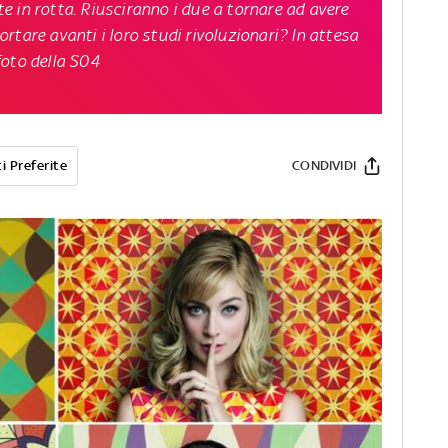
 in rotta. Riusciranno i due a tornare ad avere
rtare avanti i loro studi rivoluzionari? In attesa
 foto della S04
i Preferite
CONDIVIDI