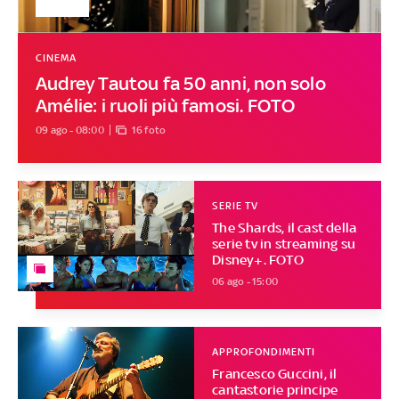
CINEMA
Audrey Tautou fa 50 anni, non solo
Amélie: i ruoli più famosi. FOTO
09 ago - 08:00
16 foto
SERIE TV
The Shards, il cast della
serie tv in streaming su
Disney+. FOTO
06 ago - 15:00
APPROFONDIMENTI
Francesco Guccini, il
cantastorie principe