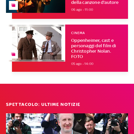
della canzone d'autore
06 ago - 11:00
CINEMA
Oppenheimer, cast e
personaggi del film di
Christopher Nolan.
FOTO
05 ago - 14:00
SPETTACOLO: ULTIME NOTIZIE