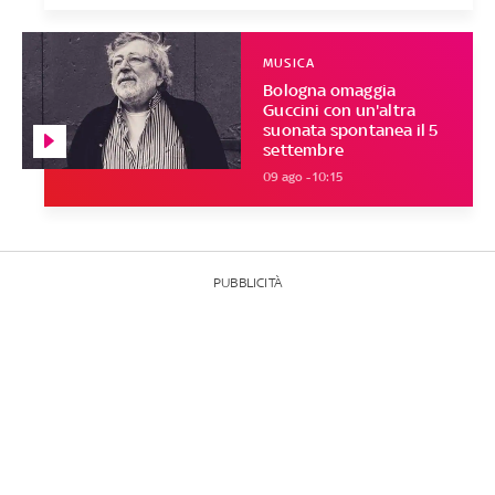
MUSICA
Bologna omaggia
Guccini con un'altra
suonata spontanea il 5
settembre
09 ago - 10:15
PUBBLICITÀ