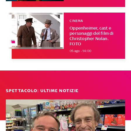
CINEMA
Oppenheimer, cast e
personaggi del film di
Christopher Nolan.
FOTO
05 ago - 14:00
SPETTACOLO: ULTIME NOTIZIE