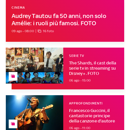
CINEMA
Audrey Tautou fa 50 anni, non solo
Amélie: i ruoli più famosi. FOTO
09 ago - 08:00
16 foto
SERIE TV
The Shards, il cast della
serie tv in streaming su
Disney+. FOTO
06 ago - 15:00
APPROFONDIMENTI
Francesco Guccini, il
cantastorie principe
della canzone d'autore
06 ago - 11:00