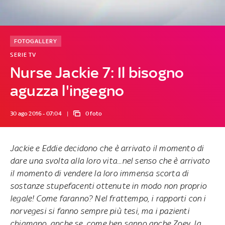
FOTOGALLERY
SERIE TV
Nurse Jackie 7: Il bisogno
aguzza l'ingegno
30 ago 2016 - 07:04
0 foto
Jackie e Eddie decidono che è arrivato il momento di
dare una svolta alla loro vita...nel senso che è arrivato
il momento di vendere la loro immensa scorta di
sostanze stupefacenti ottenute in modo non proprio
legale! Come faranno? Nel frattempo, i rapporti con i
norvegesi si fanno sempre più tesi, ma i pazienti
chiamano, anche se, come ben sanno anche Zoey, la