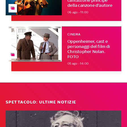
cantastorie principe
della canzone d'autore
06 ago - 11:00
CINEMA
Oppenheimer, cast e
personaggi del film di
Christopher Nolan.
FOTO
05 ago - 14:00
SPETTACOLO: ULTIME NOTIZIE