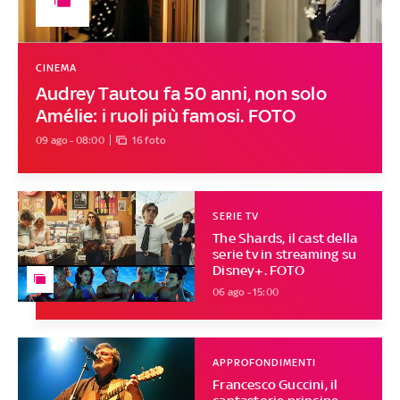
CINEMA
Audrey Tautou fa 50 anni, non solo
Amélie: i ruoli più famosi. FOTO
09 ago - 08:00
16 foto
SERIE TV
The Shards, il cast della
serie tv in streaming su
Disney+. FOTO
06 ago - 15:00
APPROFONDIMENTI
Francesco Guccini, il