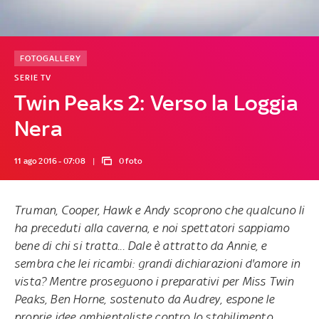
FOTOGALLERY
SERIE TV
Twin Peaks 2: Verso la Loggia
Nera
11 ago 2016 - 07:08
0 foto
Truman, Cooper, Hawk e Andy scoprono che qualcuno li
ha preceduti alla caverna, e noi spettatori sappiamo
bene di chi si tratta... Dale è attratto da Annie, e
sembra che lei ricambi: grandi dichiarazioni d'amore in
vista? Mentre proseguono i preparativi per Miss Twin
Peaks, Ben Horne, sostenuto da Audrey, espone le
proprie idee ambientaliste contro lo stabilimento