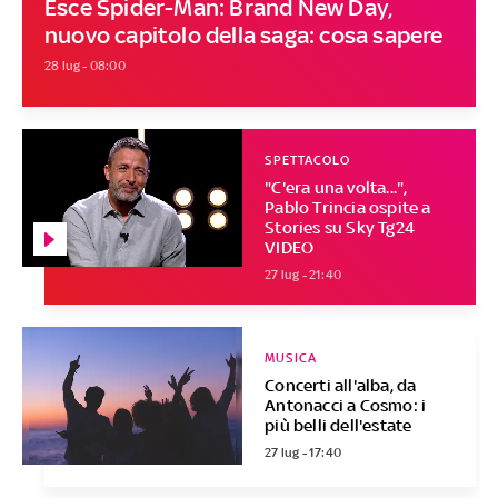
Esce Spider-Man: Brand New Day,
nuovo capitolo della saga: cosa sapere
28 lug - 08:00
SPETTACOLO
"C'era una volta...",
Pablo Trincia ospite a
Stories su Sky Tg24
VIDEO
27 lug - 21:40
MUSICA
Concerti all'alba, da
Antonacci a Cosmo: i
più belli dell'estate
27 lug - 17:40