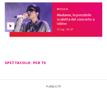
MUSICA
Madame, la possibile
scaletta del concerto a
Udine
27 lug - 16:37
SPETTACOLO: PER TE
PUBBLICITÀ