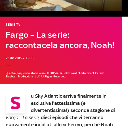
SERIE TV
Fargo – La serie:
raccontacela ancora, Noah!
22 dic 2015 - 08:05
Questa (non) è una storia vera - © 2015 MGM Television Entertainment Inc. and
Bluebush Productions, LLC. All Rights Reserved.
S
u Sky Atlantic arriva finalmente in
esclusiva l’attesissima (e
divertentissima!) seconda stagione di
Fargo – La serie
, dieci episodi che vi terranno
nuovamente incollati allo schermo, perché Noah