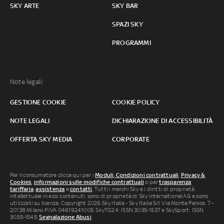
SKY ARTE
SKY BAR
SPAZI SKY
PROGRAMMI
Note legali:
GESTIONE COOKIE
COOKIE POLICY
NOTE LEGALI
DICHIARAZIONE DI ACCESSIBILITÀ
OFFERTA SKY MEDIA
CORPORATE
Per il consumatore clicca qui per i
Moduli, Condizioni contrattuali
,
Privacy &
Cookies
,
informazioni sulle modifiche contrattuali
o per
trasparenza
tariffaria
,
assistenza
e
contatti
. Tutti i marchi Sky e i diritti di proprietà
intellettuale in essi contenuti, sono di proprietà di Sky international AG e sono
utilizzati su licenza. Copyright 2026 Sky Italia - Sky Italia Srl Via Monte Penice, 7 -
20138 Milano P.IVA 04619241005. SkyTG24: ISSN 3035-1537 e SkySport: ISSN
3035-1545.
Segnalazione Abusi