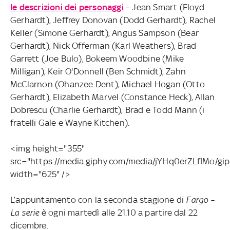
le descrizioni dei personaggi
– Jean Smart (Floyd
Gerhardt), Jeffrey Donovan (Dodd Gerhardt), Rachel
Keller (Simone Gerhardt), Angus Sampson (Bear
Gerhardt), Nick Offerman (Karl Weathers), Brad
Garrett (Joe Bulo), Bokeem Woodbine (Mike
Milligan), Keir O'Donnell (Ben Schmidt), Zahn
McClarnon (Ohanzee Dent), Michael Hogan (Otto
Gerhardt), Elizabeth Marvel (Constance Heck), Allan
Dobrescu (Charlie Gerhardt), Brad e Todd Mann (i
fratelli Gale e Wayne Kitchen).
<img height="355"
src="https://media.giphy.com/media/jYHq0erZLfIMo/giph
width="625" />
L’appuntamento con la seconda stagione di
Fargo –
La serie
è ogni martedì alle 21.10 a partire dal 22
dicembre.