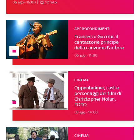
06 ago - 15:00
12 foto
APPROFONDIMENTI
Francesco Guccini, il
cantastorie principe
della canzone d'autore
06 ago - 11:00
CINEMA
Oppenheimer, cast e
personaggi del film di
Christopher Nolan.
FOTO
05 ago - 14:00
CINEMA