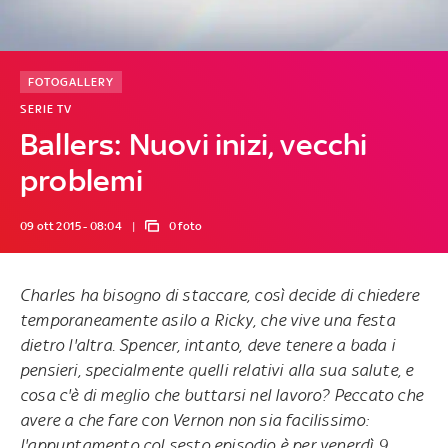
FOTOGALLERY
SERIE TV
Ballers: Nuovi inizi, vecchi
problemi
09 ott 2015 - 08:04
0 foto
Charles ha bisogno di staccare, così decide di chiedere
temporaneamente asilo a Ricky, che vive una festa
dietro l'altra. Spencer, intanto, deve tenere a bada i
pensieri, specialmente quelli relativi alla sua salute, e
cosa c'è di meglio che buttarsi nel lavoro? Peccato che
avere a che fare con Vernon non sia facilissimo:
l'appuntamento col sesto episodio
è per venerdì 9