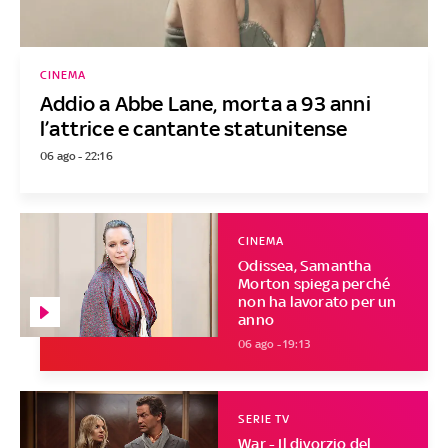
CINEMA
Addio a Abbe Lane, morta a 93 anni
l’attrice e cantante statunitense
06 ago - 22:16
CINEMA
Odissea, Samantha
Morton spiega perché
non ha lavorato per un
anno
06 ago - 19:13
SERIE TV
War - Il divorzio del