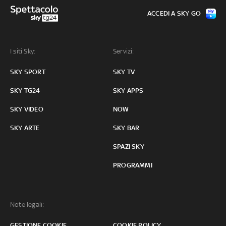
ACCEDI A SKY GO
I siti Sky:
Servizi:
SKY SPORT
SKY TV
SKY TG24
SKY APPS
SKY VIDEO
NOW
SKY ARTE
SKY BAR
SPAZI SKY
PROGRAMMI
Note legali:
GESTIONE COOKIE
COOKIE POLICY