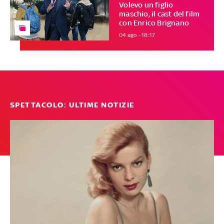
Volevo un figlio
maschio, il cast del film
con Enrico Brignano
04 ago - 18:17
SPETTACOLO: ULTIME NOTIZIE