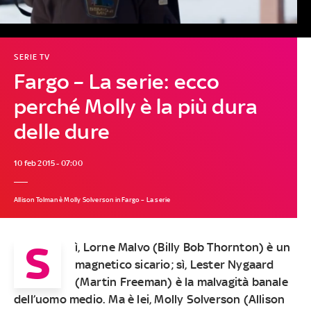
SERIE TV
Fargo – La serie: ecco
perché Molly è la più dura
delle dure
10 feb 2015 - 07:00
Allison Tolman è Molly Solverson in Fargo – La serie
S
ì, Lorne Malvo (Billy Bob Thornton) è un
magnetico sicario; sì, Lester Nygaard
(Martin Freeman) è la malvagità banale
dell’uomo medio. Ma è lei, Molly Solverson (Allison