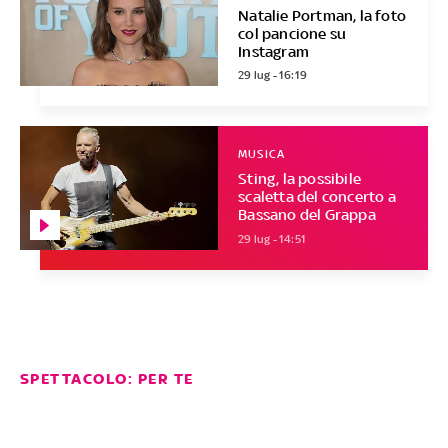
Natalie Portman, la foto
col pancione su
Instagram
29 lug - 16:19
MUSICA
Sting, la possibile
scaletta del concerto a
Bassano del Grappa
29 lug - 14:51
SPETTACOLO: PER TE