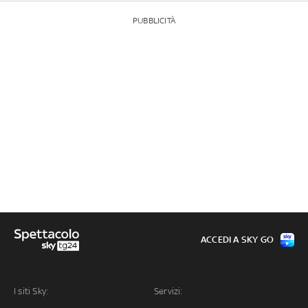
PUBBLICITÀ
ACCEDI A SKY GO
I siti Sky:
Servizi: