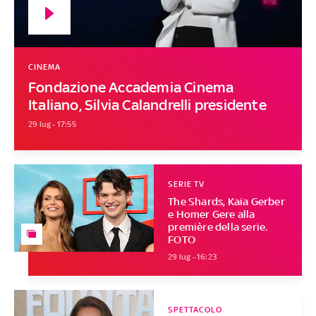
CINEMA
Fondazione Accademia Cinema
Italiano, Silvia Calandrelli presidente
29 lug - 17:55
SERIE TV
The Shards, Kaia Gerber
e Homer Gere alla
première della serie.
FOTO
29 lug - 16:23
SPETTACOLO