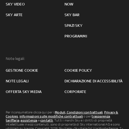
SKY VIDEO
NOW
SKY ARTE
SKY BAR
SPAZI SKY
PROGRAMMI
Note legali:
GESTIONE COOKIE
COOKIE POLICY
NOTE LEGALI
DICHIARAZIONE DI ACCESSIBILITÀ
OFFERTA SKY MEDIA
CORPORATE
Per il consumatore clicca qui per i
Moduli, Condizioni contrattuali
,
Privacy &
Cookies
,
informazioni sulle modifiche contrattuali
o per
trasparenza
tariffaria
,
assistenza
e
contatti
. Tutti i marchi Sky e i diritti di proprietà
intellettuale in essi contenuti, sono di proprietà di Sky international AG e sono
utilizzati su licenza. Copyright 2026 Sky Italia - Sky Italia Srl Via Monte Penice, 7 -