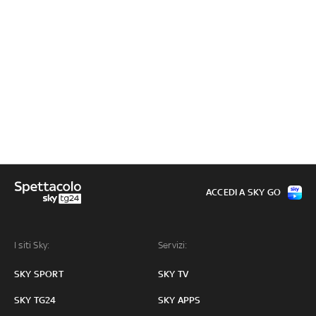
ACCEDI A SKY GO
I siti Sky:
Servizi:
SKY SPORT
SKY TV
SKY TG24
SKY APPS