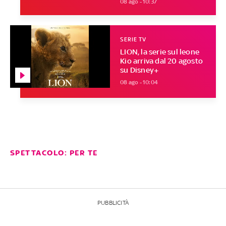
08 ago - 10:37
SERIE TV
LION, la serie sul leone
Kio arriva dal 20 agosto
su Disney+
08 ago - 10:04
SPETTACOLO: PER TE
PUBBLICITÀ