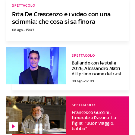
SPETTACOLO
Rita De Crescenzo e i video con una
scimmia: che cosa si sa finora
08 ago - 15:03
SPETTACOLO
Ballando con le stelle
2026, Alessandro Matri
è il primo nome del cast
08 ago - 12:09
SPETTACOLO
Francesco Guccini,
funerale a Pavana. La
figlia: "Buon viaggio,
babbo"