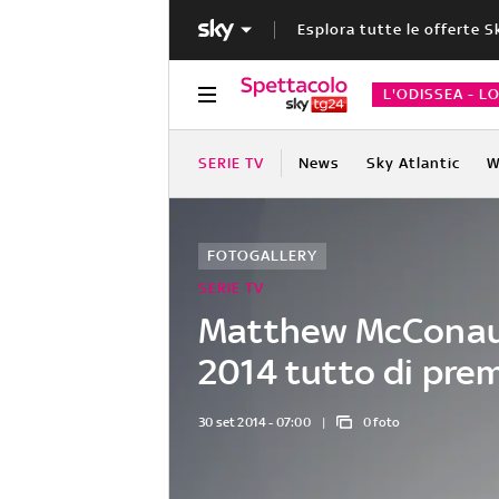
Esplora tutte le offerte S
L'ODISSEA - L
SERIE TV
News
Sky Atlantic
W
FOTOGALLERY
SERIE TV
Matthew McConau
2014 tutto di prem
30 set 2014 - 07:00
0 foto