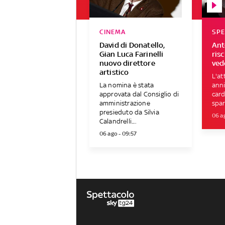
CINEMA
SP
David di Donatello,
Ant
Gian Luca Farinelli
ris
nuovo direttore
ved
artistico
L'at
La nomina è stata
anni
approvata dal Consiglio di
car
amministrazione
spar
presieduto da Silvia
06 a
Calandrelli....
06 ago - 09:57