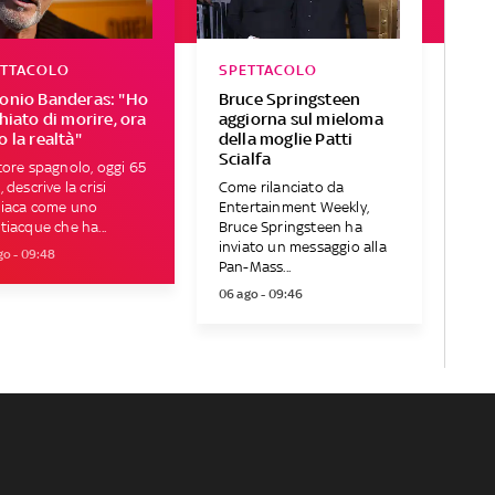
ETTACOLO
SPETTACOLO
onio Banderas: "Ho
Bruce Springsteen
chiato di morire, ora
aggiorna sul mieloma
o la realtà"
della moglie Patti
Scialfa
tore spagnolo, oggi 65
, descrive la crisi
Come rilanciato da
diaca come uno
Entertainment Weekly,
tiacque che ha...
Bruce Springsteen ha
inviato un messaggio alla
go - 09:48
Pan-Mass...
06 ago - 09:46