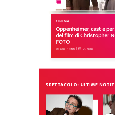
CINEMA
Oppenheimer, cast e pe
del film di Christopher N
FOTO
05 ago - 14:00
20 foto
SPETTACOLO: ULTIME NOTIZ