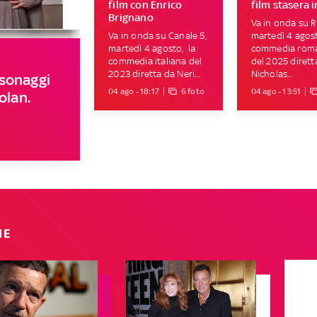
film con Enrico
film stasera i
Brignano
Va in onda su Ra
Va in onda su Canale 5,
martedì 4 agost
martedì 4 agosto, la
commedia roma
commedia italiana del
del 2025 dirett
2023 diretta da Neri...
Nicholas...
rsonaggi
04 ago - 18:17
6 foto
04 ago - 13:51
olan.
IE