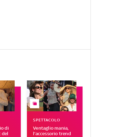
SPETTACOLO
o di
Ventaglio mania,
t del
l'accessorio trend