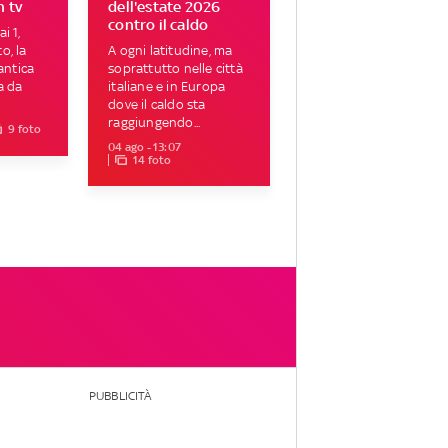
n tv
dell'estate 2026
contro il caldo
i 1,
o, la
A ogni latitudine, ma
ntica
soprattutto nelle città
a da
italiane e in Europa
dove il caldo sta
raggiungendo...
9 foto
04 ago - 13:07
14 foto
PUBBLICITÀ