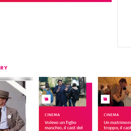
ERY
CINEMA
CINEMA
Volevo un figlio
Un matrimoni
maschio, il cast del
troppo, il cas