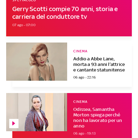
SPETTACOLO
Gerry Scotti compie 70 anni, storia e
carriera del conduttore tv
07 ago - 07:00
CINEMA
Addio a Abbe Lane,
morta a 93 anni l’attrice
e cantante statunitense
06 ago - 22:16
CINEMA
Odissea, Samantha
Morton spiega perché
non ha lavorato per un
anno
06 ago - 19:13