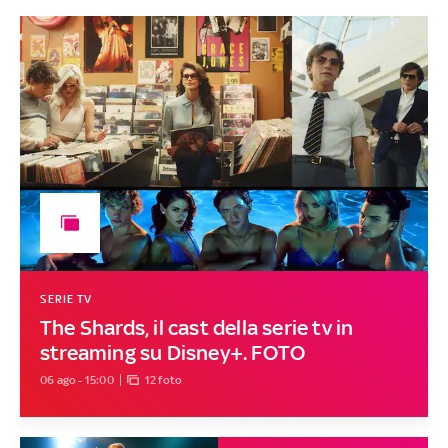
SERIE TV
The Shards, il cast della serie tv in
streaming su Disney+. FOTO
06 ago - 15:00
12 foto