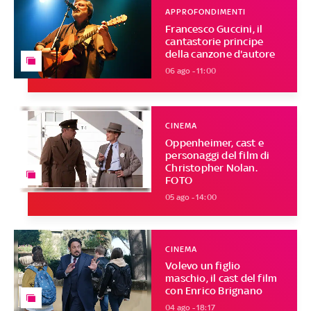
APPROFONDIMENTI
Francesco Guccini, il
cantastorie principe
della canzone d'autore
06 ago - 11:00
CINEMA
Oppenheimer, cast e
personaggi del film di
Christopher Nolan.
FOTO
05 ago - 14:00
CINEMA
Volevo un figlio
maschio, il cast del film
con Enrico Brignano
04 ago - 18:17