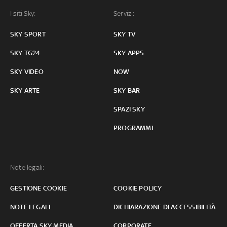
I siti Sky:
Servizi:
SKY SPORT
SKY TV
SKY TG24
SKY APPS
SKY VIDEO
NOW
SKY ARTE
SKY BAR
SPAZI SKY
PROGRAMMI
Note legali:
GESTIONE COOKIE
COOKIE POLICY
NOTE LEGALI
DICHIARAZIONE DI ACCESSIBILITÀ
OFFERTA SKY MEDIA
CORPORATE