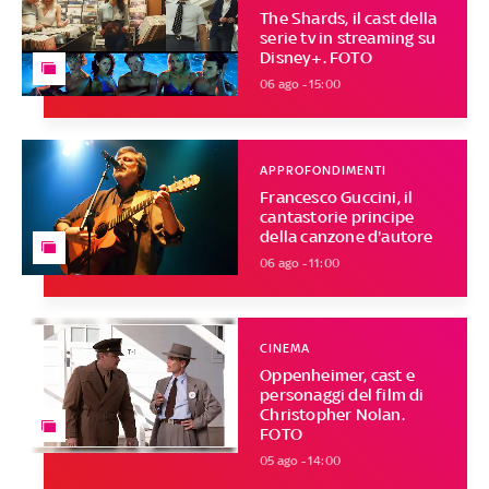
The Shards, il cast della
serie tv in streaming su
Disney+. FOTO
06 ago - 15:00
APPROFONDIMENTI
Francesco Guccini, il
cantastorie principe
della canzone d'autore
06 ago - 11:00
CINEMA
Oppenheimer, cast e
personaggi del film di
Christopher Nolan.
FOTO
05 ago - 14:00