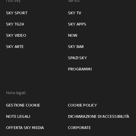
I siti Sky:
Servizi:
SKY SPORT
SKY TV
SKY TG24
SKY APPS
SKY VIDEO
NOW
SKY ARTE
SKY BAR
SPAZI SKY
PROGRAMMI
Note legali:
GESTIONE COOKIE
COOKIE POLICY
NOTE LEGALI
DICHIARAZIONE DI ACCESSIBILITÀ
OFFERTA SKY MEDIA
CORPORATE