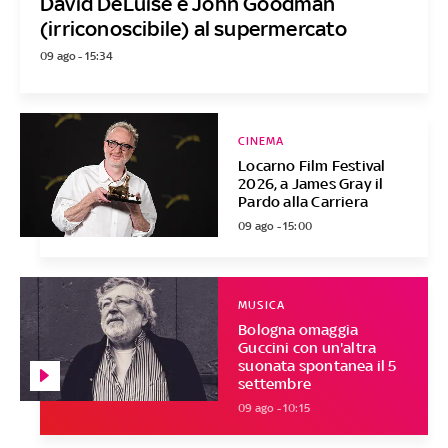
David DeLuise e John Goodman
(irriconoscibile) al supermercato
09 ago - 15:34
CINEMA
Locarno Film Festival
2026, a James Gray il
Pardo alla Carriera
09 ago - 15:00
MUSICA
Bologna omaggia
Guccini con un'altra
suonata spontanea il 5
settembre
09 ago - 10:15