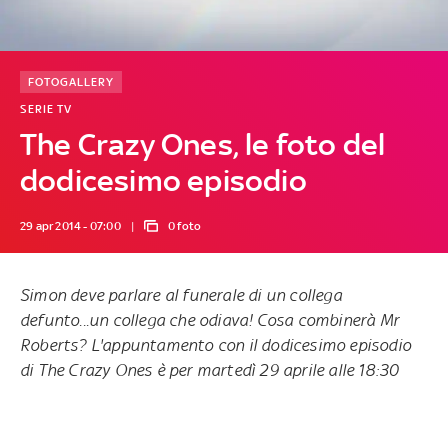
FOTOGALLERY
SERIE TV
The Crazy Ones, le foto del
dodicesimo episodio
29 apr 2014 - 07:00
0 foto
Simon deve parlare al funerale di un collega
defunto...un collega che odiava! Cosa combinerà Mr
Roberts? L'appuntamento con il dodicesimo episodio
di
The Crazy Ones
è
per martedì 29 aprile alle 18:30