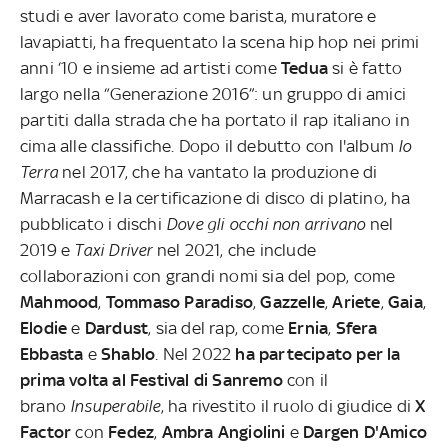
studi e aver lavorato come barista, muratore e
lavapiatti, ha frequentato la scena hip hop nei primi
anni ‘10 e insieme ad artisti come
Tedua
si è fatto
largo nella “Generazione 2016”: un gruppo di amici
partiti dalla strada che ha portato il rap italiano in
cima alle classifiche. Dopo il debutto con l'album
Io
Terra
nel 2017, che ha vantato la produzione di
Marracash e la certificazione di disco di platino, ha
pubblicato i dischi
Dove gli occhi non arrivano
nel
2019 e
Taxi Driver
nel 2021, che include
collaborazioni con grandi nomi sia del pop, come
Mahmood
,
Tommaso Paradiso
,
Gazzelle
,
Ariete
,
Gaia
,
Elodie
e
Dardust
, sia del rap, come
Ernia
,
Sfera
Ebbasta
e
Shablo
. Nel 2022
ha partecipato per la
prima volta al Festival di Sanremo
con il
brano
Insuperabile
, ha rivestito il ruolo di giudice di
X
Factor
con
Fedez
,
Ambra Angiolini
e
Dargen D'Amico