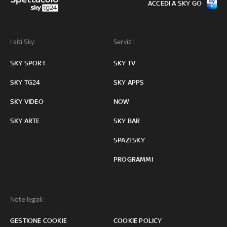
ACCEDI A SKY GO
I siti Sky:
Servizi:
SKY SPORT
SKY TV
SKY TG24
SKY APPS
SKY VIDEO
NOW
SKY ARTE
SKY BAR
SPAZI SKY
PROGRAMMI
Note legali:
GESTIONE COOKIE
COOKIE POLICY