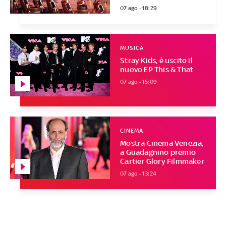
07 ago - 18:29
MUSICA
Stray Kids, è uscito il
nuovo EP This & That
07 ago - 15:09
CINEMA
Mostra Cinema Venezia,
a Guadagnino premio
Cartier Glory Filmmaker
07 ago - 13:24