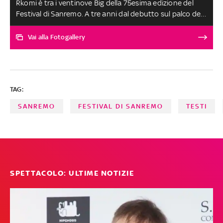
Rkomi è tra i ventinove Big della 75esima edizione del
Festival di Sanremo. A tre anni dal debutto sul palco del
Teatro Ariston con il brano 'Insuperabile', l'artista torna
in gara con la canzone 'Il ritmo delle cose'
Vai alla Fotogallery
TAG:
SANREMO
FESTIVAL DI SANREMO
TESTI
SPETTACOLO: ULTIME NOTIZIE