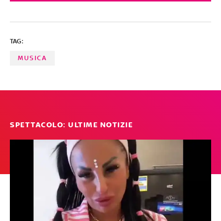
Dalila Spagnolo. Tolta l'artista campana, tutti gli altri
brani, scelti tra oltre 300 ascolti, sono al secondo posto
a pari merito. SELEZIONE E SCELTA DEI BRANI A CURA DI
TAG:
FABRIZIO BASSO
MUSICA
SPETTACOLO: ULTIME NOTIZIE