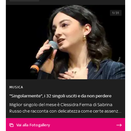
1/31
MUSICA
"Singolarmente", i 32 singoli usciti e da non perdere
Miglior singolo del mese è Clessidra Ferma di Sabrina
Russo che racconta con delicatezza come certe assenze
non finiscono: cambiano forma, diventano ricordo e
continuano a brillare dentro di noi. Menzione speciale
Vai alla Fotogallery
per Valentina Polinori, I'm Not a Blonde, Bonje in Yurt e