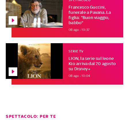
Francesco Guccini,
funerale a Pavana. La
figlia: "Buon viaggio,
babbo"
08 ago - 10:37
SERIE TV
LION, la serie sul leone
Kio arriva dal 20 agosto
su Disney+
08 ago - 10:04
SPETTACOLO: PER TE