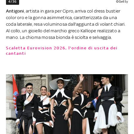
4/36
©Getty
Antigoni
, artista in gara per Cipro, arriva col dress bustier
color oro e la gonna asimmetrica, caratterizzata da una
coda laterale, resa voluminosa dall'aggiunta di volant chiari.
Al collo, un gioiello del marchio greco Kalliope realizzato a
mano. La chioma mossa bionda è sciolta e selvaggia.
Scaletta Eurovision 2026, l'ordine di uscita dei
cantanti