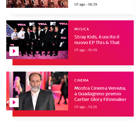
07 ago - 18:29
MUSICA
Stray Kids, è uscito il
nuovo EP This & That
07 ago - 15:09
CINEMA
Mostra Cinema Venezia,
a Guadagnino premio
Cartier Glory Filmmaker
07 ago - 13:24