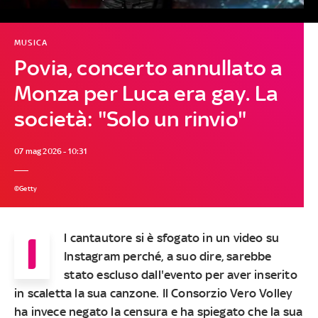
MUSICA
Povia, concerto annullato a
Monza per Luca era gay. La
società: "Solo un rinvio"
07 mag 2026 - 10:31
©Getty
I
l cantautore si è sfogato in un video su
Instagram perché, a suo dire, sarebbe
stato escluso dall'evento per aver inserito
in scaletta la sua canzone. Il Consorzio Vero Volley
ha invece negato la censura e ha spiegato che la sua