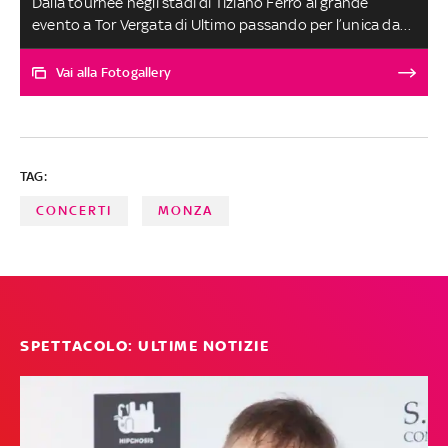
Dalla tournée negli stadi di Tiziano Ferro al grande
evento a Tor Vergata di Ultimo passando per l’unica data
italiana dei Maroon 5, il ritorno di Katy Perry e il grande
show di Irama sul palco dello stadio San Siro di Milano.
Vai alla Fotogallery
Ecco alcuni degli appuntamenti live più attesi del
prossimo anno
TAG:
CONCERTI
MONZA
SPETTACOLO: ULTIME NOTIZIE