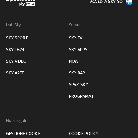
ACCEDI A SKY GO
I siti Sky:
Servizi:
SKY SPORT
SKY TV
SKY TG24
SKY APPS
SKY VIDEO
NOW
SKY ARTE
SKY BAR
SPAZI SKY
PROGRAMMI
Note legali:
GESTIONE COOKIE
COOKIE POLICY