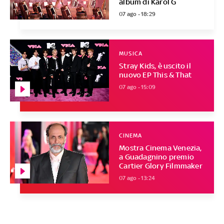
album di Karol G
07 ago - 18:29
MUSICA
Stray Kids, è uscito il
nuovo EP This & That
07 ago - 15:09
CINEMA
Mostra Cinema Venezia,
a Guadagnino premio
Cartier Glory Filmmaker
07 ago - 13:24