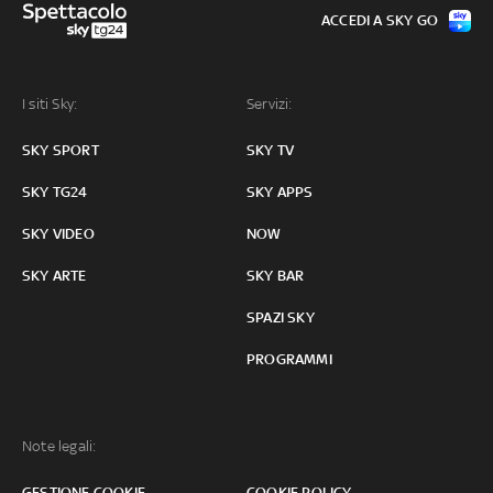
ACCEDI A SKY GO
I siti Sky:
Servizi:
SKY SPORT
SKY TV
SKY TG24
SKY APPS
SKY VIDEO
NOW
SKY ARTE
SKY BAR
SPAZI SKY
PROGRAMMI
Note legali:
GESTIONE COOKIE
COOKIE POLICY