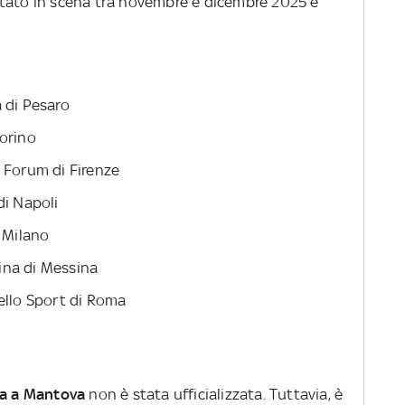
rtato in scena tra novembre e dicembre 2025 e
na di Pesaro
Torino
 Forum di Firenze
di Napoli
i Milano
fina di Messina
ello Sport di Roma
sa a Mantova
non è stata ufficializzata. Tuttavia, è