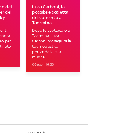
zio del
Luca Carboni, la
ser del
possibile scaletta
Sky
del concerto a
Taormina
enti
Dopo lo spettacolo a
Londra
Taormina, Luca
tro per
Carboni proseguirà la
tinato
tournée estiva
portando la sua
musica...
06 ago - 16:33