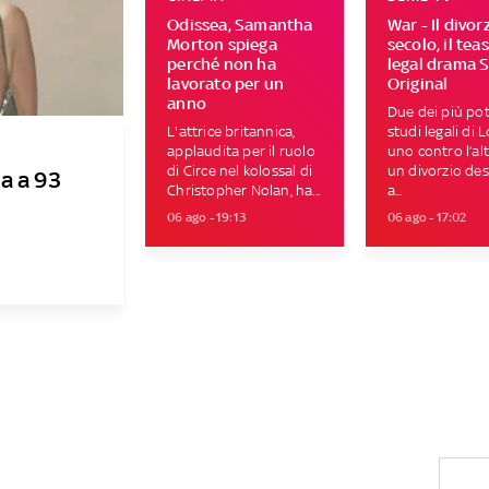
Odissea, Samantha
War - Il divor
Morton spiega
secolo, il tea
perché non ha
legal drama 
lavorato per un
Original
anno
Due dei più pot
L'attrice britannica,
studi legali di 
applaudita per il ruolo
uno contro l’al
di Circe nel kolossal di
un divorzio des
a a 93
Christopher Nolan, ha...
a...
06 ago - 19:13
06 ago - 17:02