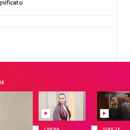
gnificato
IE
CINEMA
SERIE TV