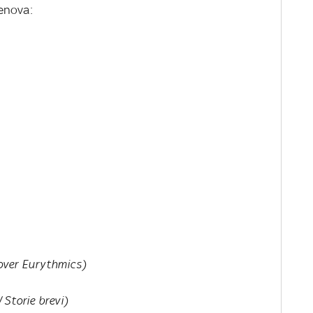
Genova:
over Eurythmics)
/ Storie brevi)