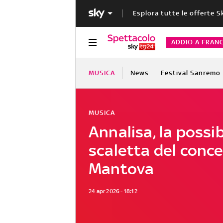
Esplora tutte le offerte S
ADDIO A FRAN
MUSICA
News
Festival Sanremo
MUSICA
Annalisa, la possib
scaletta del conce
Mantova
24 apr 2026 - 18:12