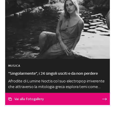
MUSICA
"Singolarmente", i 24 singoli usciti e da non perdere
Afrodite di Lumine Noctis col suo electropop irriverente
che attraverso la mitologia greca esplora temi come
femminilità, potere e rinascita, è il singolo più identitario
di ottobre. Citazioni speciali per Ariannah, Ciliari, Ester,
Vai alla Fotogallery
Giulia Mei, Marianne Mirage e Nove. Tolta l'artista sul
podio, tutti gli altri brani, scelti tra circa 300 ascolti, sono
al secondo posto a pari merito SELEZIONE E SCELTA DEI