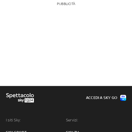
PUBBLICITÀ
ACCEDI A SKY GO
I siti Sky:
Servizi: