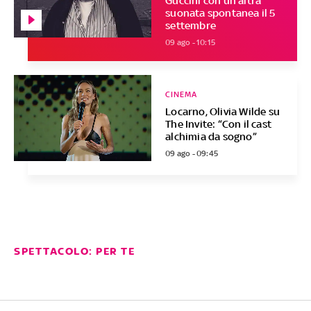
Guccini con un'altra
suonata spontanea il 5
settembre
09 ago - 10:15
CINEMA
Locarno, Olivia Wilde su
The Invite: “Con il cast
alchimia da sogno”
09 ago - 09:45
SPETTACOLO: PER TE