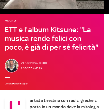
MUSICA
ETT e l'album Kitsune: "La
musica rende felici con
poco, è già di per sé felicità"
29 nov 2024 - 08:00
Fabrizio Basso
Credit Davide Ruggeri
L'
artista triestina con radici greche ci
porta in un mondo dove la mitologia