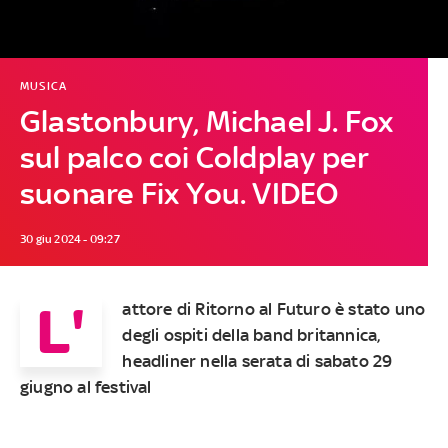
MUSICA
Glastonbury, Michael J. Fox
sul palco coi Coldplay per
suonare Fix You. VIDEO
30 giu 2024 - 09:27
L'
attore di Ritorno al Futuro è stato uno
degli ospiti della band britannica,
headliner nella serata di sabato 29
giugno al festival