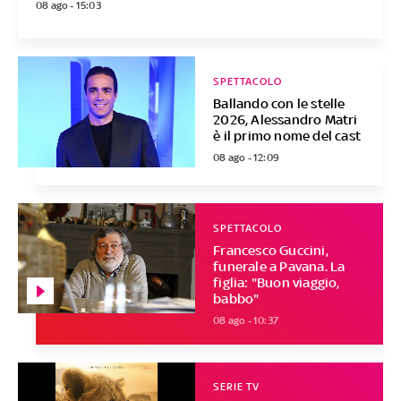
08 ago - 15:03
SPETTACOLO
Ballando con le stelle
2026, Alessandro Matri
è il primo nome del cast
08 ago - 12:09
SPETTACOLO
Francesco Guccini,
funerale a Pavana. La
figlia: "Buon viaggio,
babbo"
08 ago - 10:37
SERIE TV