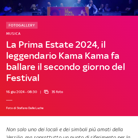
FOTOGALLERY
MUSICA
La Prima Estate 2024, il
leggendario Kama Kama fa
ballare il secondo giorno del
Festival
16 giu 2024 - 08:30
35 foto
Foto di Stefano Dalle Luche
Non solo uno dei locali e dei simboli più amati della
Versilia, ma soprattutto un punto di riferimento per la