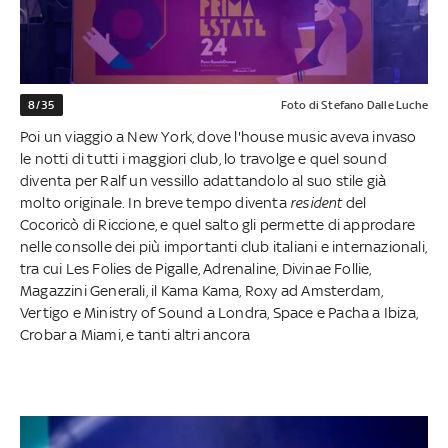
8/35
Foto di Stefano Dalle Luche
Poi un viaggio a New York, dove l'house music aveva invaso
le notti di tutti i maggiori club, lo travolge e quel sound
diventa per Ralf un vessillo adattandolo al suo stile già
molto originale. In breve tempo diventa
resident
del
Cocoricò di Riccione, e quel salto gli permette di approdare
nelle consolle dei più importanti club italiani e internazionali,
tra cui Les Folies de Pigalle, Adrenaline, Divinae Follie,
Magazzini Generali, il Kama Kama, Roxy ad Amsterdam,
Vertigo e Ministry of Sound a Londra, Space e Pacha a Ibiza,
Crobar a Miami, e tanti altri ancora