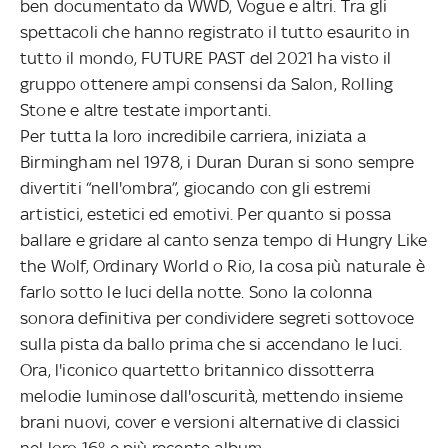
ben documentato da WWD, Vogue e altri. Tra gli
spettacoli che hanno registrato il tutto esaurito in
tutto il mondo, FUTURE PAST del 2021 ha visto il
gruppo ottenere ampi consensi da Salon, Rolling
Stone e altre testate importanti.
Per tutta la loro incredibile carriera, iniziata a
Birmingham nel 1978, i Duran Duran si sono sempre
divertiti “nell'ombra”, giocando con gli estremi
artistici, estetici ed emotivi. Per quanto si possa
ballare e gridare al canto senza tempo di Hungry Like
the Wolf, Ordinary World o Rio, la cosa più naturale è
farlo sotto le luci della notte. Sono la colonna
sonora definitiva per condividere segreti sottovoce
sulla pista da ballo prima che si accendano le luci.
Ora, l'iconico quartetto britannico dissotterra
melodie luminose dall'oscurità, mettendo insieme
brani nuovi, cover e versioni alternative di classici
nel loro 16° e più recente album.