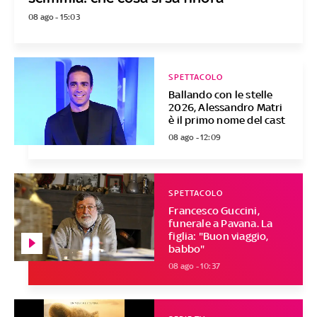
08 ago - 15:03
SPETTACOLO
Ballando con le stelle
2026, Alessandro Matri
è il primo nome del cast
08 ago - 12:09
SPETTACOLO
Francesco Guccini,
funerale a Pavana. La
figlia: "Buon viaggio,
babbo"
08 ago - 10:37