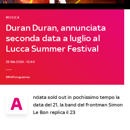
MUSICA
Duran Duran, annunciata
seconda data a luglio al
Lucca Summer Festival
26 feb 2024 - 12:40
©IPA/Fotogramma
A
ndata sold out in pochissimo tempo la
data del 21, la band del frontman Simon
Le Bon replica il 23