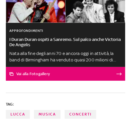
APPROFONDIMENTI
I Duran Duran ospiti a Sanremo. Sul palco anche Victoria
De Angelis
Nata alla fine degli anni 70 e ancora oggi in attività, la
band di Birmingham ha venduto quasi 200 milioni di
dischi in tutto il mondo. Dal primo album al tour che li
porta in Italia nel 2025: ecco le tappe principali della loro
Vai alla Fotogallery
carriera. I Duran Duran sono attesi sul palco del Festival,
a sorpresa con loro, Victoria De Angelis dei Maneskin
TAG:
LUCCA
MUSICA
CONCERTI