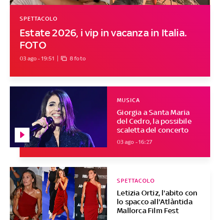
SPETTACOLO
Estate 2026, i vip in vacanza in Italia.
FOTO
03 ago - 19:51
8 foto
MUSICA
Giorgia a Santa Maria
del Cedro, la possibile
scaletta del concerto
03 ago - 16:27
SPETTACOLO
Letizia Ortiz, l'abito con
lo spacco all'Atlàntida
Mallorca Film Fest