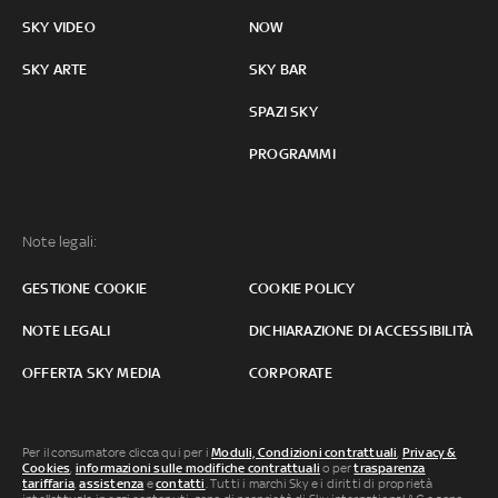
SKY VIDEO
NOW
SKY ARTE
SKY BAR
SPAZI SKY
PROGRAMMI
Note legali:
GESTIONE COOKIE
COOKIE POLICY
NOTE LEGALI
DICHIARAZIONE DI ACCESSIBILITÀ
OFFERTA SKY MEDIA
CORPORATE
Per il consumatore clicca qui per i
Moduli, Condizioni contrattuali
,
Privacy &
Cookies
,
informazioni sulle modifiche contrattuali
o per
trasparenza
tariffaria
,
assistenza
e
contatti
. Tutti i marchi Sky e i diritti di proprietà