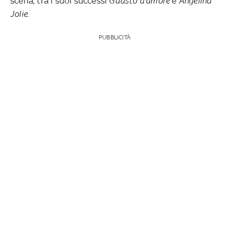
scena, tra i suoi successi
Guasto d’amore
e
Angelina
Jolie.
PUBBLICITÀ