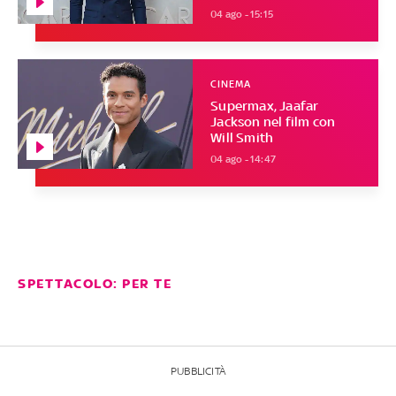
04 ago - 15:15
CINEMA
Supermax, Jaafar
Jackson nel film con
Will Smith
04 ago - 14:47
SPETTACOLO: PER TE
PUBBLICITÀ