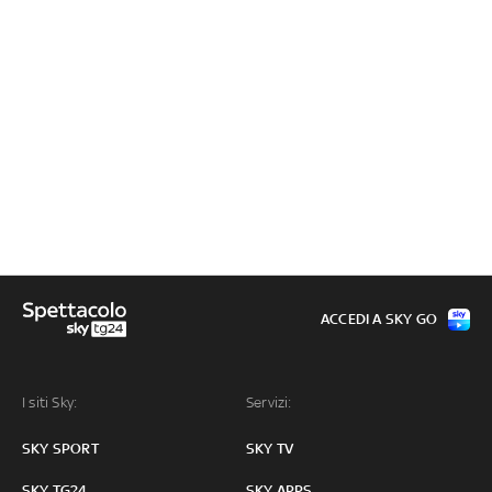
ACCEDI A SKY GO
I siti Sky:
Servizi:
SKY SPORT
SKY TV
SKY TG24
SKY APPS