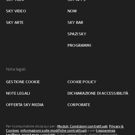
SKY VIDEO
NOW
SKY ARTE
SKY BAR
SPAZI SKY
PROGRAMMI
Note legali:
GESTIONE COOKIE
COOKIE POLICY
NOTE LEGALI
DICHIARAZIONE DI ACCESSIBILITÀ
OFFERTA SKY MEDIA
CORPORATE
Per il consumatore clicca qui per i
Moduli, Condizioni contrattuali
,
Privacy &
Cookies
,
informazioni sulle modifiche contrattuali
o per
trasparenza
tariffaria
,
assistenza
e
contatti
. Tutti i marchi Sky e i diritti di proprietà