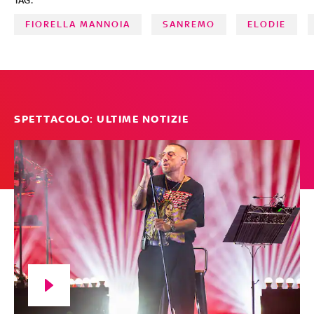
TAG:
trovate le prime opinioni PAGELLE E COMMENTI A CURA
DI FABRIZIO BASSO
FIORELLA MANNOIA
SANREMO
ELODIE
SPETTACOLO: ULTIME NOTIZIE