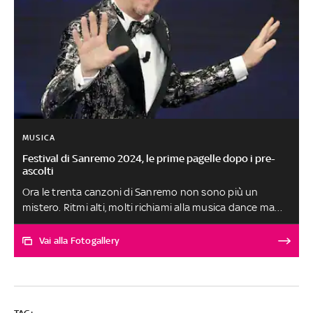
MUSICA
Festival di Sanremo 2024, le prime pagelle dopo i pre-
ascolti
Ora le trenta canzoni di Sanremo non sono più un
mistero. Ritmi alti, molti richiami alla musica dance ma
anche una cumbia e alcune ballate. La maggior parte dei
testi sono d'amore, per lo più permeato di melanconia e
Vai alla Fotogallery
di ricordi, ma non mancano lo spaesamento dei giovani, il
bisogno di una casa intesa come luogo di appartenenza,
il body shaming, l'immigrazione e una certa rabbia. Le
abbiamo ascoltate tutte, alla presenza di Amadeus, e qui