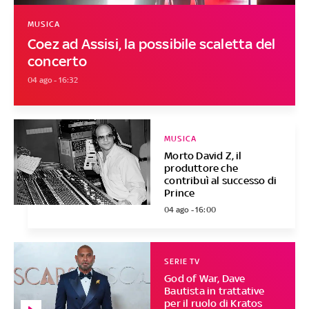
MUSICA
Coez ad Assisi, la possibile scaletta del
concerto
04 ago - 16:32
MUSICA
Morto David Z, il
produttore che
contribuì al successo di
Prince
04 ago - 16:00
SERIE TV
God of War, Dave
Bautista in trattative
per il ruolo di Kratos