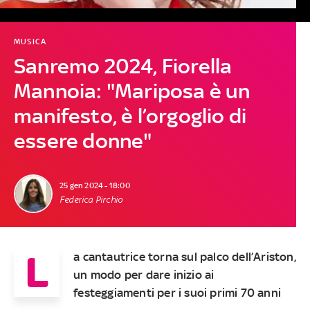
MUSICA
Sanremo 2024, Fiorella
Mannoia: "Mariposa è un
manifesto, è l’orgoglio di
essere donne"
25 gen 2024 - 18:00
Federica Pirchio
L
a cantautrice torna sul palco dell’Ariston,
un modo per dare inizio ai
festeggiamenti per i suoi primi 70 anni